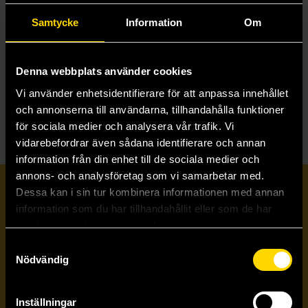
This is Fine: The Official Coloring Book
This Is Fine Talking Figurine With Light and Sound! (Miniature Gift Kit)
Samtycke
Information
Om
KC Green
KC Green
199 kr
199 kr
Denna webbplats använder cookies
Beställ
Beställ
Vi använder enhetsidentifierare för att anpassa innehållet
och annonserna till användarna, tillhandahålla funktioner
för sociala medier och analysera vår trafik. Vi
vidarebefordrar även sådana identifierare och annan
information från din enhet till de sociala medier och
annons- och analysföretag som vi samarbetar med.
Prenumerera på vårt nyhetsbrev
Dessa kan i sin tur kombinera informationen med annan
information som du har tillhandahållit eller som de har
samlat in när du har använt deras tjänster.
Veckobrevet
Samtyckesval
Nödvändig
Skicka
Inställningar