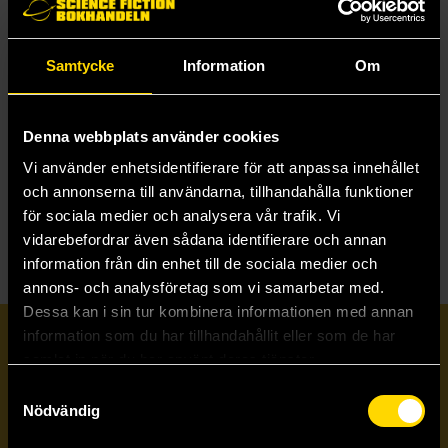
Samtycke
Information
Om
Diavola
Newbourne Park
Jennifer Thorne
Jennifer Thorne
179 kr
179 kr
Denna webbplats använder cookies
Vi använder enhetsidentifierare för att anpassa innehållet
och annonserna till användarna, tillhandahålla funktioner
Beställ
Läs mer
för sociala medier och analysera vår trafik. Vi
vidarebefordrar även sådana identifierare och annan
information från din enhet till de sociala medier och
annons- och analysföretag som vi samarbetar med.
Dessa kan i sin tur kombinera informationen med annan
information som du har tillhandahållit eller som de har
Prenumerera på vårt nyhetsbrev
samlat in när du har använt deras tjänster.
Samtyckesval
Nödvändig
Veckobrevet