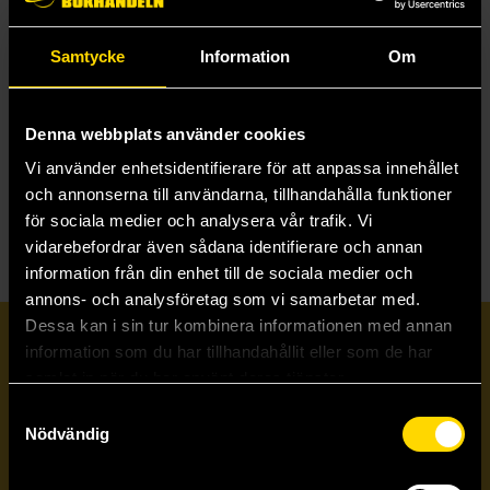
Samtycke
Information
Om
The Spirit Collection of Thorne Hall
J. Ann Thomas
249 kr
Denna webbplats använder cookies
Vi använder enhetsidentifierare för att anpassa innehållet
Beställ
och annonserna till användarna, tillhandahålla funktioner
för sociala medier och analysera vår trafik. Vi
vidarebefordrar även sådana identifierare och annan
information från din enhet till de sociala medier och
annons- och analysföretag som vi samarbetar med.
Dessa kan i sin tur kombinera informationen med annan
Prenumerera på vårt nyhetsbrev
information som du har tillhandahållit eller som de har
samlat in när du har använt deras tjänster.
Samtyckesval
Veckobrevet
Nödvändig
Skicka