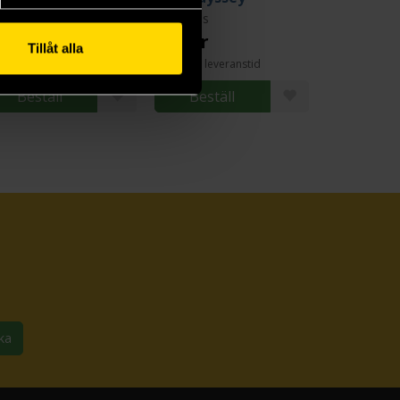
meros
Homeros
9 kr
239 kr
Tillåt alla
Längre leveranstid
Beställ
Beställ
ka