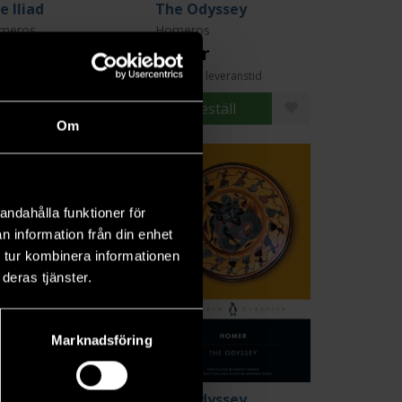
e Iliad
The Odyssey
meros
Homeros
9 kr
279 kr
ängre leveranstid
Längre leveranstid
Beställ
Beställ
Om
andahålla funktioner för
n information från din enhet
 tur kombinera informationen
deras tjänster.
Marknadsföring
iaden
The Odyssey