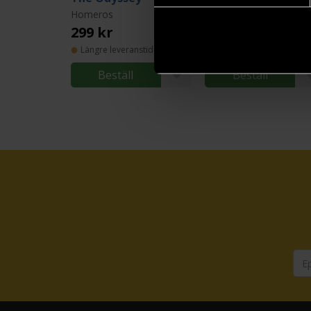
Homeros
Homeros
299 kr
289 kr
Längre leveranstid
Längre leveranstid
Beställ
Beställ