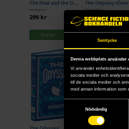
The Iliad and the Odyssey
Homeros
Homeros
299 kr
249 kr
Beställ
Beställ
Samtycke
Denna webbplats använder 
Vi använder enhetsidentifierar
sociala medier och analysera 
till de sociala medier och a
med annan information som du 
Samtyckesval
Nödvändig
The Odyssey
Odysséen