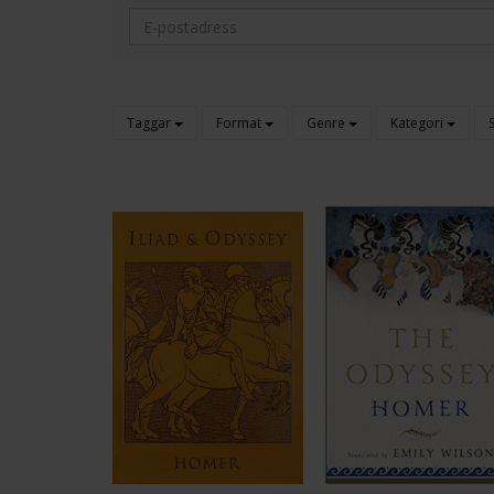
Taggar
Format
Genre
Kategori