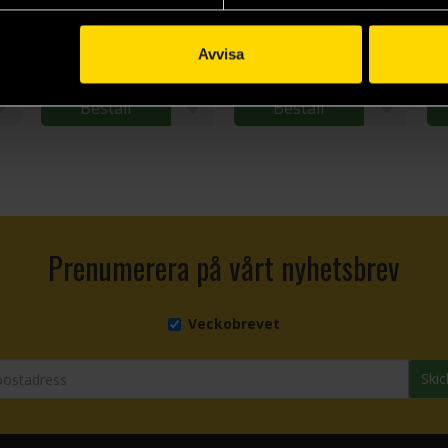
Homeros
Homeros
Ho
179 kr
319 kr
29
Avvisa
Längre leveranstid
Längre leveranstid
Beställ
Beställ
Prenumerera på vårt nyhetsbrev
Veckobrevet
Skic