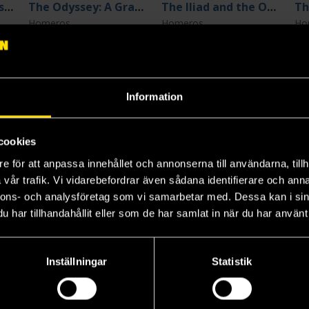
The Odyssey (Översättning: Emily Wilson)
The Odyssey: A Graphic Novel
The Iliad and the Odyssey
Th
Homeros
Homeros
Ho
279 kr
529 kr
24
Längre leveranstid
L
Beställ
Beställ
Information
cookies
e för att anpassa innehållet och annonserna till användarna, tillh
vår trafik. Vi vidarebefordrar även sådana identifierare och anna
nnons- och analysföretag som vi samarbetar med. Dessa kan i sin
har tillhandahållit eller som de har samlat in när du har använt 
Inställningar
Statistik
The Odyssey
The Iliad (Penguin Clothbound Classics)
Il