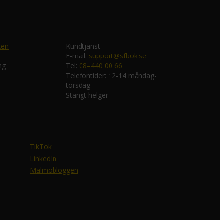
ken
Kundtjänst
E-mail:
support@sfbok.se
ng
Tel:
08–440 00 66
Telefontider: 12-14 måndag-
torsdag
Stängt helger
TikTok
LinkedIn
Malmöbloggen