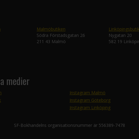
n
Malmöbutiken
Linköpingsbuti
Södra Förstadsgatan 26
Nygatan 20
211 43 Malmö
582 19 Linköpi
la medier
m
Instagram Malmö
k
Instagram Göteborg
Instagram Linköping
SF-Bokhandelns organisationsnummer är 556389-7478