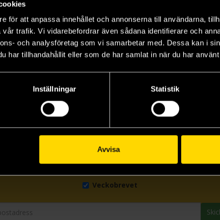
cookies
e för att anpassa innehållet och annonserna till användarna, tillh
Alba och Nattramnens grav
Alba och asablotet
vår trafik. Vi vidarebefordrar även sådana identifierare och anna
Henrik Johansson
nnons- och analysföretag som vi samarbetar med. Dessa kan i sin
229 kr
har tillhandahållit eller som de har samlat in när du har använt 
Längre leveranstid
Beställ
Inställningar
Statistik
Avvisa
Prenumerera på vårt nyhetsbrev
Veckobrevet
Skic