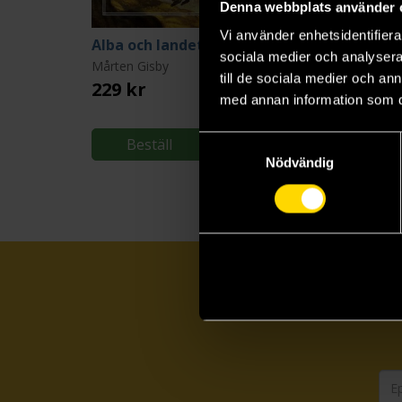
Denna webbplats använder 
Vi använder enhetsidentifierar
Alba och landet Bortom
sociala medier och analysera 
Mårten Gisby
Henrik Johansson
till de sociala medier och a
229 kr
229 kr
med annan information som du 
Längre leveranstid
Samtyckesval
Beställ
Beställ
Nödvändig