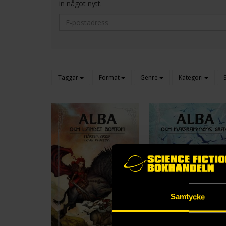
in något nytt.
Taggar
Format
Genre
Kategori
Samtycke