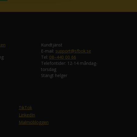
ken
Kundtjänst
E-mail:
support@sfbok.se
ng
Tel:
08–440 00 66
Telefontider: 12-14 måndag-
torsdag
Stängt helger
TikTok
LinkedIn
Malmöbloggen