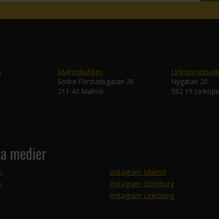
n
Malmöbutiken
Linköpingsbuti
Södra Förstadsgatan 26
Nygatan 20
211 43 Malmö
582 19 Linköpi
la medier
m
Instagram Malmö
k
Instagram Göteborg
Instagram Linköping