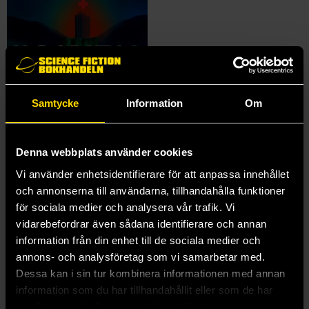
Samtycke
Information
Om
Denna webbplats använder cookies
Hospital
Vi använder enhetsidentifierare för att anpassa innehållet
och annonserna till användarna, tillhandahålla funktioner
Han Song
179 kr
för sociala medier och analysera vår trafik. Vi
vidarebefordrar även sådana identifierare och annan
Längre leveranstid
information från din enhet till de sociala medier och
Beställ
annons- och analysföretag som vi samarbetar med.
Dessa kan i sin tur kombinera informationen med annan
information som du har tillhandahållit eller som de har
samlat in när du har använt deras tjänster.