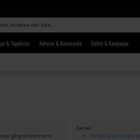
ips & Topplistor
Nyheter & Kommande
Outlet & Kampanjer
Serier
l varje gång det kommer in
The Old Guard Graphic N