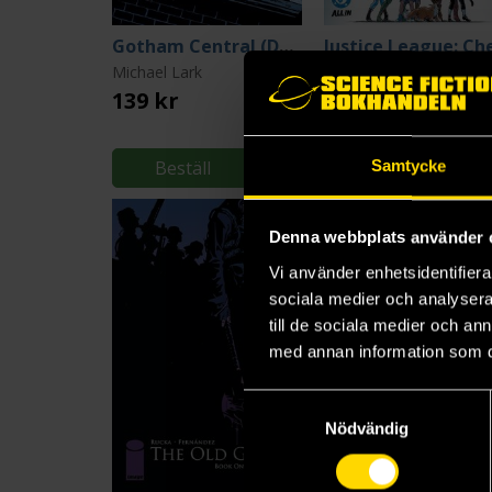
Gotham Central (DC Compact Comics Edition)
Michael Lark
Greg Rucka
139 kr
219 kr
Beställ
Beställ
Samtycke
Denna webbplats använder 
Vi använder enhetsidentifierar
sociala medier och analysera 
till de sociala medier och a
med annan information som du 
Samtyckesval
Nödvändig