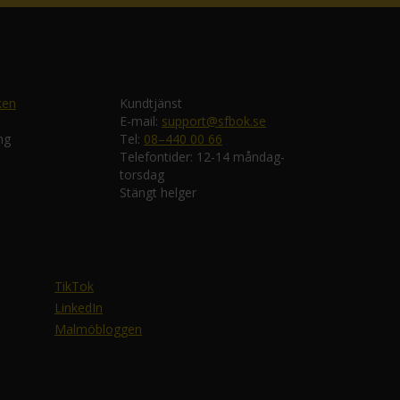
ken
Kundtjänst
E-mail:
support@sfbok.se
ng
Tel:
08–440 00 66
Telefontider: 12-14 måndag-
torsdag
Stängt helger
TikTok
LinkedIn
Malmöbloggen