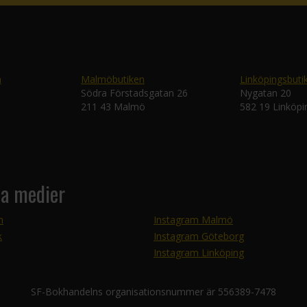
n
Malmöbutiken
Linköpingsbuti
Södra Förstadsgatan 26
Nygatan 20
211 43 Malmö
582 19 Linköpi
la medier
m
Instagram Malmö
k
Instagram Göteborg
Instagram Linköping
SF-Bokhandelns organisationsnummer är 556389-7478