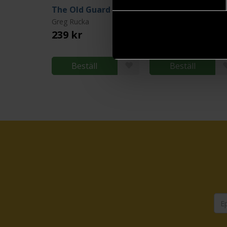
The Old Guard Book 1: Opening Fire
Greg Rucka
Greg Rucka
239 kr
239 kr
Längre leveranstid
Beställ
Beställ