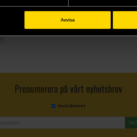
The Old Guard: Tales Through Time
Avvisa
Prenumerera på vårt nyhetsbrev
Veckobrevet
Skic