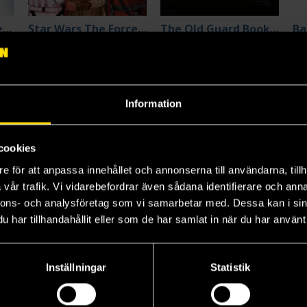
Justice League: Cheetah & Cheshire Rob the Watchtower (DC All In)
Star Wars The Force Awakens: Before the Awakening
The Old Guard Book 2: Force Multiplied
Greg Rucka
Greg Rucka
Gr
149 kr
239 kr
13
Längre leveranstid
Beställ
Beställ
Information
cookies
e för att anpassa innehållet och annonserna till användarna, tillh
vår trafik. Vi vidarebefordrar även sådana identifierare och anna
nnons- och analysföretag som vi samarbetar med. Dessa kan i sin
har tillhandahållit eller som de har samlat in när du har använt 
Inställningar
Statistik