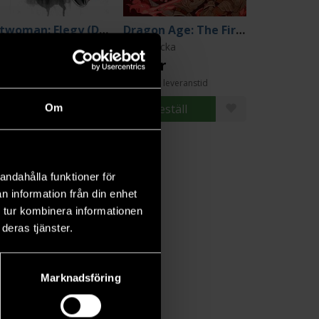
Batwoman: Elegy (DC Compact Comics Edition)
Dragon Age: The First Five Graphic Novels
eg Rucka
Greg Rucka
9 kr
319 kr
Längre leveranstid
Beställ
Beställ
Om
andahålla funktioner för
n information från din enhet
 tur kombinera informationen
deras tjänster.
Marknadsföring