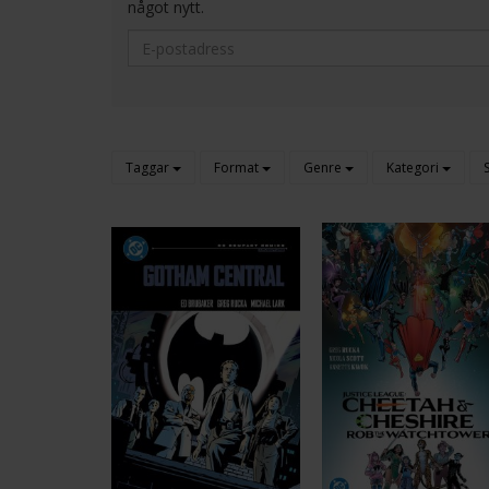
något nytt.
Taggar
Format
Genre
Kategori