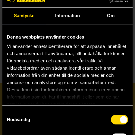
Samtycke
Information
Om
Black Empire
George S. Schuyler
229 kr
Denna webbplats använder cookies
Vi använder enhetsidentifierare för att anpassa innehållet
Beställ
och annonserna till användarna, tillhandahålla funktioner
för sociala medier och analysera vår trafik. Vi
vidarebefordrar även sådana identifierare och annan
information från din enhet till de sociala medier och
annons- och analysföretag som vi samarbetar med.
Dessa kan i sin tur kombinera informationen med annan
Prenumerera på vårt nyhetsbrev
information som du har tillhandahållit eller som de har
samlat in när du har använt deras tjänster.
Samtyckesval
Veckobrevet
Nödvändig
Skicka