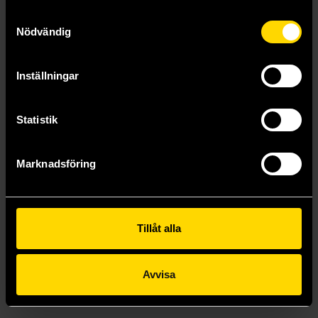
Samtyckesval
Nödvändig
Inställningar
Statistik
Marknadsföring
Mistakenly Saving the Villain Vol 4
Feng Yu Nie
239 kr
Tillåt alla
Läs mer
Avvisa