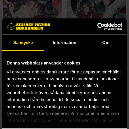
Samtycke
Information
Om
Denna webbplats använder cookies
Vi använder enhetsidentifierare för att anpassa innehållet
Mistakenly Saving the Villain Vol 1
Mistakenly Saving the Villain Vol 2
och annonserna till användarna, tillhandahålla funktioner
Feng Yu Nie
Feng Yu Nie
239 kr
för sociala medier och analysera vår trafik. Vi
239 kr
vidarebefordrar även sådana identifierare och annan
information från din enhet till de sociala medier och
Beställ
Läs mer
annons- och analysföretag som vi samarbetar med.
Dessa kan i sin tur kombinera informationen med annan
information som du har tillhandahållit eller som de har
samlat in när du har använt deras tjänster.