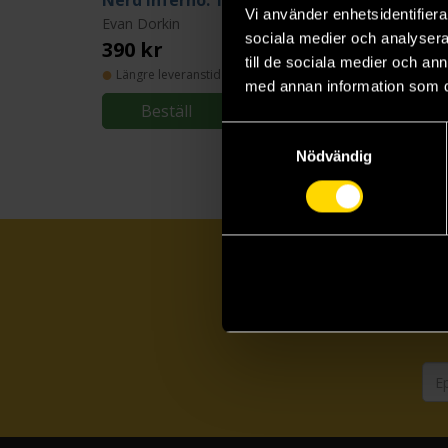
Nerd Inferno: The Essential Evan Dorkin
Vi använder enhetsidentifierar
Evan Dorkin
Evan Dorkin
sociala medier och analysera 
390 kr
319 kr
till de sociala medier och a
Längre leveranstid
Längre leveranstid
med annan information som du 
Beställ
Beställ
Samtyckesval
Nödvändig