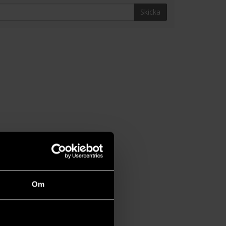
Skicka
Om