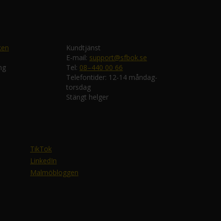
ken
Kundtjänst
E-mail:
support@sfbok.se
ng
Tel:
08–440 00 66
Telefontider: 12-14 måndag-
torsdag
Stängt helger
TikTok
LinkedIn
Malmöbloggen