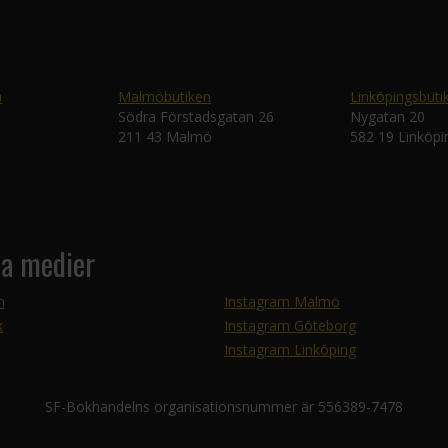
n
Malmöbutiken
Linköpingsbuti
Södra Förstadsgatan 26
Nygatan 20
211 43 Malmö
582 19 Linköpi
la medier
m
Instagram Malmö
k
Instagram Göteborg
Instagram Linköping
SF-Bokhandelns organisationsnummer är 556389-7478