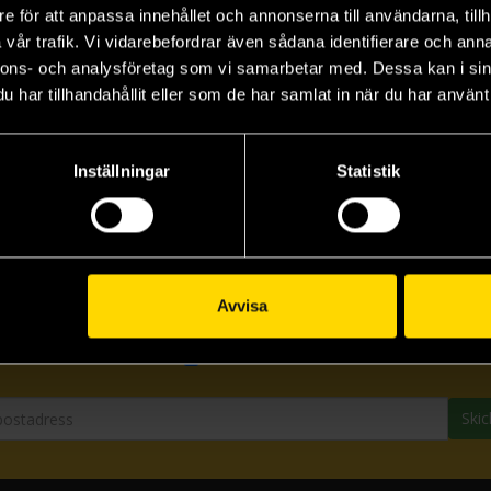
Beasts of Burden Omnibus
e för att anpassa innehållet och annonserna till användarna, tillh
vår trafik. Vi vidarebefordrar även sådana identifierare och anna
nnons- och analysföretag som vi samarbetar med. Dessa kan i sin
har tillhandahållit eller som de har samlat in när du har använt 
Inställningar
Statistik
Prenumerera på vårt nyhetsbrev
Avvisa
Veckobrevet
Skic