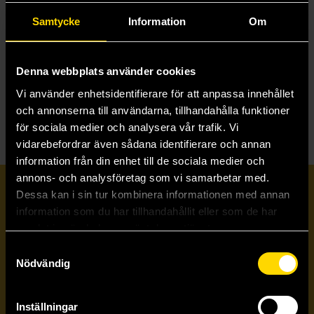
LEGO Minecraft Visual Dictionary: With an Exclusive LEGO Minecraft Minifigure
Lego Star Wars: The Visual Dictionary (Updated Edition)
Samtycke
Information
Om
Craig Jelley
Elisabeth Dowsett
329 kr
329 kr
Längre leveranstid
Denna webbplats använder cookies
Beställ
Beställ
Vi använder enhetsidentifierare för att anpassa innehållet
och annonserna till användarna, tillhandahålla funktioner
för sociala medier och analysera vår trafik. Vi
vidarebefordrar även sådana identifierare och annan
information från din enhet till de sociala medier och
annons- och analysföretag som vi samarbetar med.
Prenumerera på vårt nyhetsbrev
Dessa kan i sin tur kombinera informationen med annan
information som du har tillhandahållit eller som de har
samlat in när du har använt deras tjänster.
Veckobrevet
Samtyckesval
Nödvändig
Skicka
Inställningar