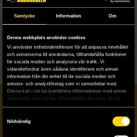
Samtycke
Information
Om
Cook Anime: Eat Like Your Favorite Character
Diana Ault
259 kr
Denna webbplats använder cookies
Vi använder enhetsidentifierare för att anpassa innehållet
Läs mer
och annonserna till användarna, tillhandahålla funktioner
för sociala medier och analysera vår trafik. Vi
vidarebefordrar även sådana identifierare och annan
information från din enhet till de sociala medier och
annons- och analysföretag som vi samarbetar med.
Dessa kan i sin tur kombinera informationen med annan
Prenumerera på vårt nyhetsbrev
information som du har tillhandahållit eller som de har
samlat in när du har använt deras tjänster.
Samtyckesval
Veckobrevet
Nödvändig
Skicka