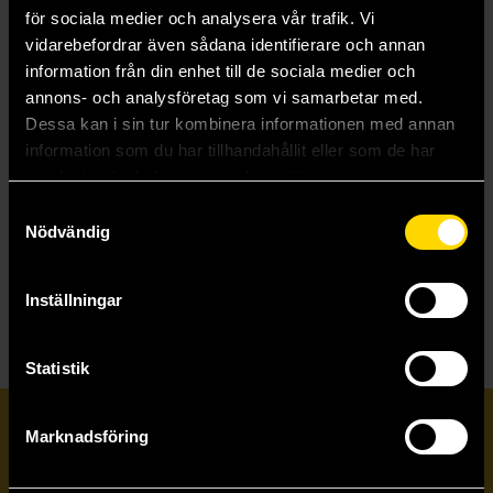
för sociala medier och analysera vår trafik. Vi
vidarebefordrar även sådana identifierare och annan
information från din enhet till de sociala medier och
annons- och analysföretag som vi samarbetar med.
Dessa kan i sin tur kombinera informationen med annan
Bäst i test - 199 tester för hemmabruk
information som du har tillhandahållit eller som de har
David Sundin
samlat in när du har använt deras tjänster.
349 kr
Samtyckesval
Nödvändig
Läs mer
Inställningar
Statistik
Prenumerera på vårt nyhetsbrev
Marknadsföring