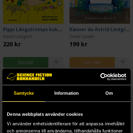
Pippi Långstrumps kokbok
Känner du Astrid Lindgren? Berättelsen om Astrids liv
Astrid Lindgren
David Sundin
220 kr
199 kr
Beställ
Läs mer
Samtycke
Information
Om
Denna webbplats använder cookies
Vi använder enhetsidentifierare för att anpassa innehållet
och annonserna till användarna, tillhandahålla funktioner