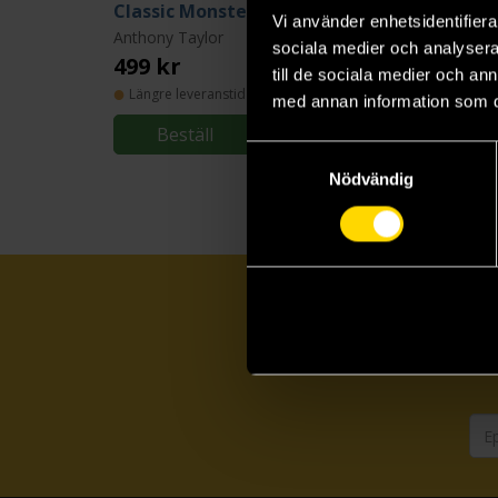
Classic Monsters, Modern Art: 20th Century Horror in 21st Century Illustration
Vi använder enhetsidentifierar
Anthony Taylor
sociala medier och analysera 
499 kr
till de sociala medier och a
Längre leveranstid
med annan information som du 
Beställ
Samtyckesval
Nödvändig