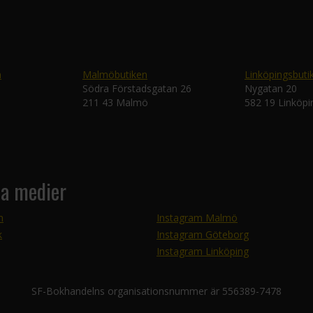
n
Malmöbutiken
Linköpingsbuti
Södra Förstadsgatan 26
Nygatan 20
211 43 Malmö
582 19 Linköpi
la medier
m
Instagram Malmö
k
Instagram Göteborg
Instagram Linköping
SF-Bokhandelns organisationsnummer är 556389-7478