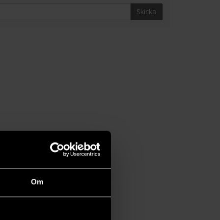
Skicka
Om