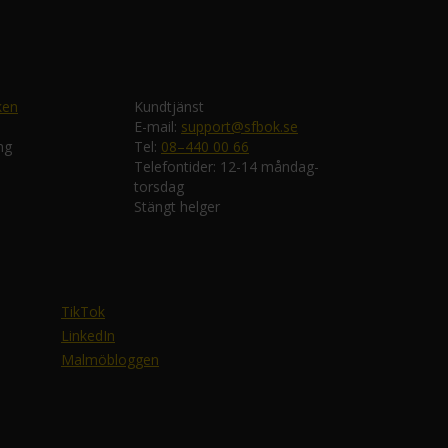
ken
Kundtjänst
E-mail:
support@sfbok.se
ng
Tel:
08–440 00 66
Telefontider: 12-14 måndag-
torsdag
Stängt helger
TikTok
LinkedIn
Malmöbloggen