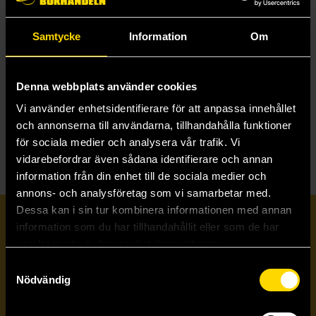
Samtycke
Information
Om
Harley Quinn: Wild at Heart (DC Compact Comics Edition)
Amanda Conner
139 kr
Denna webbplats använder cookies
Vi använder enhetsidentifierare för att anpassa innehållet
Beställ
och annonserna till användarna, tillhandahålla funktioner
för sociala medier och analysera vår trafik. Vi
vidarebefordrar även sådana identifierare och annan
information från din enhet till de sociala medier och
annons- och analysföretag som vi samarbetar med.
Dessa kan i sin tur kombinera informationen med annan
Prenumerera på vårt nyhetsbrev
information som du har tillhandahållit eller som de har
samlat in när du har använt deras tjänster.
Samtyckesval
Veckobrevet
Nödvändig
Skicka