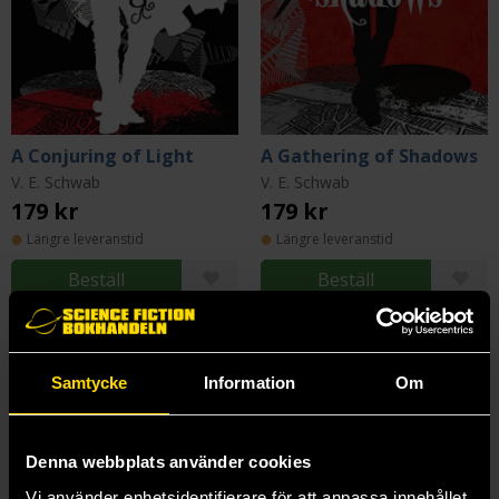
A Conjuring of Light
A Gathering of Shadows
V. E. Schwab
V. E. Schwab
179 kr
179 kr
Längre leveranstid
Längre leveranstid
Beställ
Beställ
Samtycke
Information
Om
Denna webbplats använder cookies
Vi använder enhetsidentifierare för att anpassa innehållet