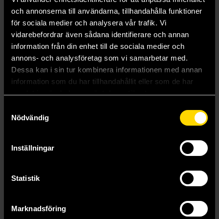
och annonserna till användarna, tillhandahålla funktioner
för sociala medier och analysera vår trafik. Vi
vidarebefordrar även sådana identifierare och annan
information från din enhet till de sociala medier och
annons- och analysföretag som vi samarbetar med.
Dessa kan i sin tur kombinera informationen med annan
A Conjuring of Light (Collector'S Edition)
A Gathering of Shadows (Collector'S Edition)
information som du har tillhandahållit eller som de har
V. E. Schwab
V. E. Schwab
samlat in när du har använt deras tjänster.
379 kr
379 kr
Samtyckesval
Nödvändig
Längre leveranstid
Beställ
Beställ
Inställningar
Statistik
Marknadsföring