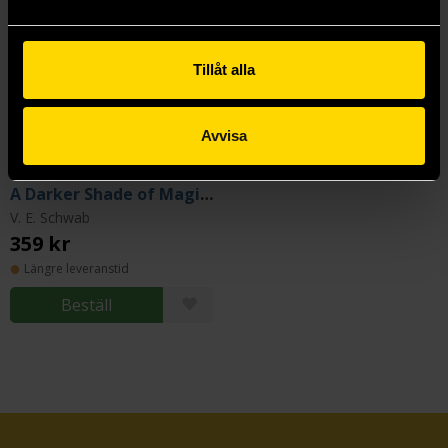
Tillåt alla
Avvisa
A Darker Shade of Magic (Collector'S Edition)
V. E. Schwab
359 kr
Längre leveranstid
Beställ