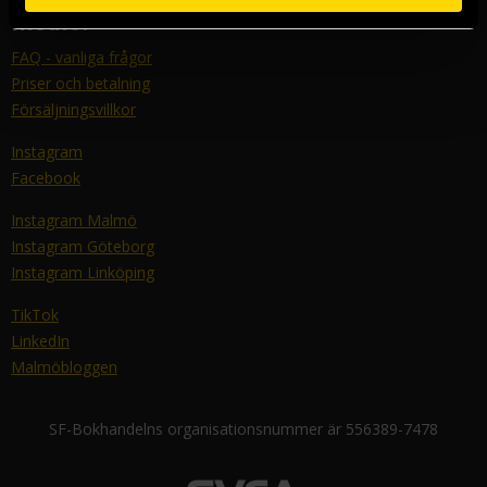
medier
FAQ - vanliga frågor
Priser och betalning
Försäljningsvillkor
Instagram
Facebook
Instagram Malmö
Instagram Göteborg
Instagram Linköping
TikTok
LinkedIn
Malmöbloggen
SF-Bokhandelns organisationsnummer är 556389-7478