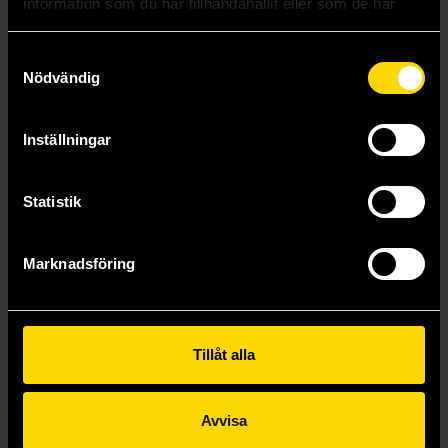
information som du har tillhandahållit eller som de har
samlat in när du har använt deras tjänster.
Samtyckesval
Nödvändig
Inställningar
Statistik
Catan - Människans Gryning
Catan - Ny Energi
Marknadsföring
Catan
Catan
519 kr
639 kr
Läs mer
Läs mer
Tillåt alla
Avvisa