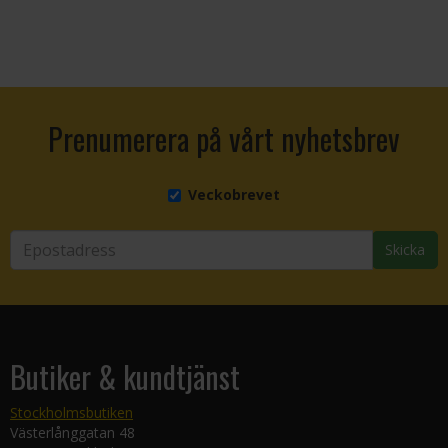
Prenumerera på vårt nyhetsbrev
Veckobrevet
Skicka
Butiker & kundtjänst
Stockholmsbutiken
Västerlånggatan 48