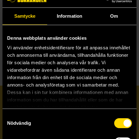
Samtycke
Information
Om
Escape Tales: Children of Wyrmwood
Dice
349 kr
Denna webbplats använder cookies
Vi använder enhetsidentifierare för att anpassa innehållet
Läs mer
och annonserna till användarna, tillhandahålla funktioner
för sociala medier och analysera vår trafik. Vi
vidarebefordrar även sådana identifierare och annan
information från din enhet till de sociala medier och
annons- och analysföretag som vi samarbetar med.
Dessa kan i sin tur kombinera informationen med annan
Prenumerera på vårt nyhetsbrev
information som du har tillhandahållit eller som de har
samlat in när du har använt deras tjänster.
Samtyckesval
Veckobrevet
Nödvändig
Skicka