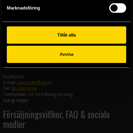
Göteborgsbutiken
Marknadsföring
Kungsgatan 19
411 19 Göteborg
Malmöbutiken
Södra Förstadsgatan 26
Tillåt alla
211 43 Malmö
Linköpingsbutiken
Avvisa
Nygatan 20
582 19 Linköping
Kundtjänst
E-mail:
support@sfbok.se
Tel:
08–440 00 66
Telefontider: 12-14 måndag-torsdag
Stängt helger
Försäljningsvillkor, FAQ & sociala
medier