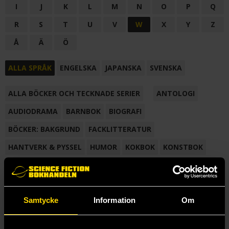
I
J
K
L
M
N
O
P
Q
R
S
T
U
V
W
X
Y
Z
Å
Ä
Ö
ALLA SPRÅK
ENGELSKA
JAPANSKA
SVENSKA
ALLA BÖCKER OCH TECKNADE SERIER
ANTOLOGI
AUDIODRAMA
BARNBOK
BIOGRAFI
BÖCKER: BAKGRUND
FACKLITTERATUR
HANTVERK & PYSSEL
HUMOR
KOKBOK
KONSTBOK
KORTROMAN
LÄROBOK
MAGASIN
NOVELL
NOVELLMAGASIN
NOVELLSAMLING
POESI
ROMAN
Samtycke
Information
Om
SAMLINGSVOLYM
TECKNA & MÅLA
TECKNAD SERIE