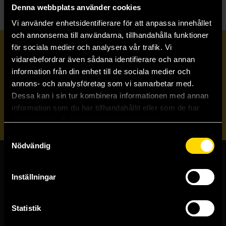
Denna webbplats använder cookies
Vi använder enhetsidentifierare för att anpassa innehållet
och annonserna till användarna, tillhandahålla funktioner
för sociala medier och analysera vår trafik. Vi
Prenumerera på vårt nyhetsbrev
vidarebefordrar även sådana identifierare och annan
information från din enhet till de sociala medier och
annons- och analysföretag som vi samarbetar med.
Veckobrevet
Dessa kan i sin tur kombinera informationen med annan
information som du har tillhandahållit eller som de har
Skicka
samlat in när du har använt deras tjänster.
Samtyckesval
Nödvändig
Butiker & kundtjänst
Inställningar
Stockholmsbutiken
Västerlånggatan 48
Statistik
111 29 Stockholm