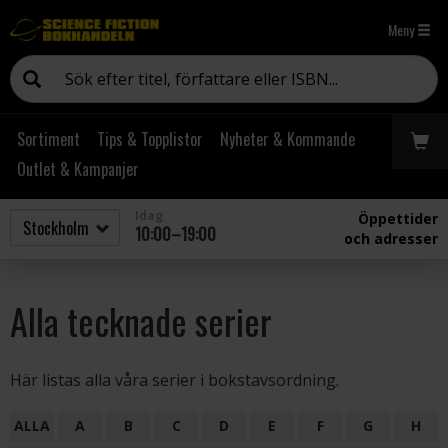
Meny
Sortiment
Tips & Topplistor
Nyheter & Kommande
Outlet & Kampanjer
Idag
Öppettider
10:00–19:00
och adresser
Alla tecknade serier
Här listas alla våra serier i bokstavsordning.
ALLA
A
B
C
D
E
F
G
H