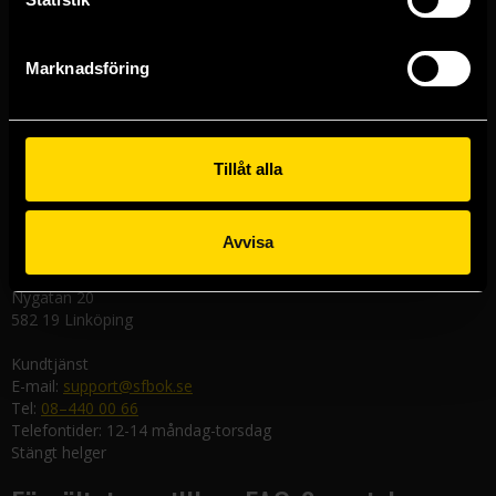
Stockholmsbutiken
Västerlånggatan 48
111 29 Stockholm
Marknadsföring
Göteborgsbutiken
Kungsgatan 19
411 19 Göteborg
Tillåt alla
Malmöbutiken
Södra Förstadsgatan 26
211 43 Malmö
Avvisa
Linköpingsbutiken
Nygatan 20
582 19 Linköping
Kundtjänst
E-mail:
support@sfbok.se
Tel:
08–440 00 66
Telefontider: 12-14 måndag-torsdag
Stängt helger