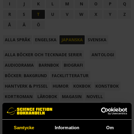
I
J
K
L
M
N
O
P
Q
R
S
T
U
V
W
X
Y
Z
Å
Ä
Ö
ALLA SPRÅK
ENGELSKA
JAPANSKA
SVENSKA
ALLA BÖCKER OCH TECKNADE SERIER
ANTOLOGI
AUDIODRAMA
BARNBOK
BIOGRAFI
BÖCKER: BAKGRUND
FACKLITTERATUR
HANTVERK & PYSSEL
HUMOR
KOKBOK
KONSTBOK
KORTROMAN
LÄROBOK
MAGASIN
NOVELL
NOVELLMAGASIN
NOVELLSAMLING
POESI
ROMAN
SAMLINGSVOLYM
TECKNA & MÅLA
TECKNAD SERIE
Samtycke
Information
Om