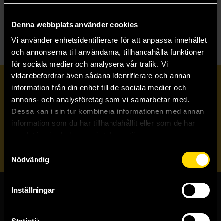
T
The Apothecary Diaries Light Novel (Japansk
Utgåva)
Denna webbplats använder cookies
Vi använder enhetsidentifierare för att anpassa innehållet
och annonserna till användarna, tillhandahålla funktioner
för sociala medier och analysera vår trafik. Vi
vidarebefordrar även sådana identifierare och annan
Prenumerera på vårt nyhetsbrev
information från din enhet till de sociala medier och
annons- och analysföretag som vi samarbetar med.
Dessa kan i sin tur kombinera informationen med annan
Veckobrevet
information som du har tillhandahållit eller som de har
samlat in när du har använt deras tjänster.
Skicka
Samtyckesval
Nödvändig
Inställningar
Butiker & kundtjänst
Statistik