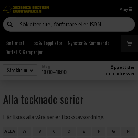
Meny
Sortiment
Tips & Topplistor
Nyheter & Kommande
Outlet & Kampanjer
Idag
Öppettider
10:00–18:00
och adresser
Alla tecknade serier
Här listas alla våra serier i bokstavsordning.
ALLA
A
B
C
D
E
F
G
H