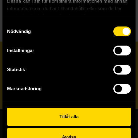
Dessa kan i sin tur kombinera informationen med annan
Läs mer
information som du har tillhandahållit eller som de har
samlat in när du har använt deras tjänster.
Samtyckesval
Nödvändig
Inställningar
Prenumerera på vårt nyhetsbrev
Statistik
Veckobrevet
Marknadsföring
Skicka
Tillåt alla
Butiker & kundtjänst
Avvisa