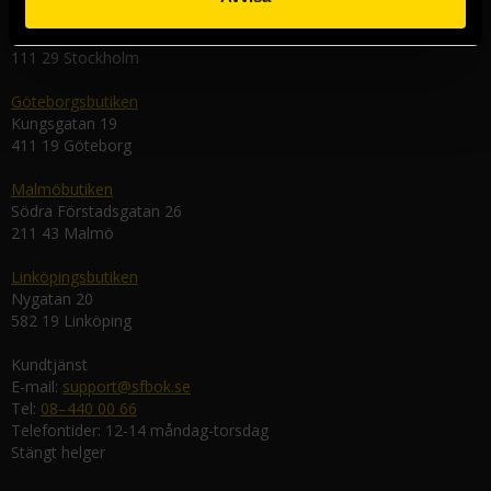
Stockholmsbutiken
Västerlånggatan 48
111 29 Stockholm
Göteborgsbutiken
Kungsgatan 19
411 19 Göteborg
Malmöbutiken
Södra Förstadsgatan 26
211 43 Malmö
Linköpingsbutiken
Nygatan 20
582 19 Linköping
Kundtjänst
E-mail:
support@sfbok.se
Tel:
08–440 00 66
Telefontider: 12-14 måndag-torsdag
Stängt helger