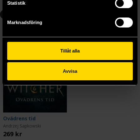
Beställ
Beställ
Statistik
6
Marknadsföring
Tillåt alla
Avvisa
Ovädrens tid
Andrzej Sapkowski
269 kr