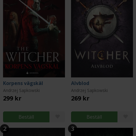
Korpens vägskäl
Alvblod
Andrzej Sapkowski
Andrzej Sapkowski
299 kr
269 kr
Beställ
Beställ
2
3