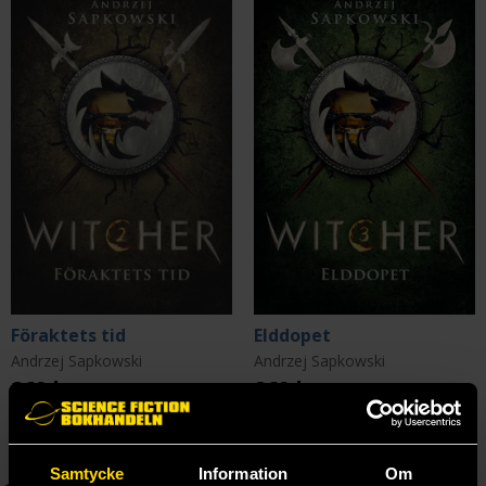
Föraktets tid
Elddopet
Andrzej Sapkowski
Andrzej Sapkowski
269 kr
269 kr
Beställ
Beställ
Samtycke
Information
Om