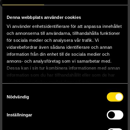
4
5
Denna webbplats använder cookies
Vi använder enhetsidentifierare för att anpassa innehållet
och annonserna till användarna, tillhandahålla funktioner
för sociala medier och analysera vår trafik. Vi
vidarebefordrar även sådana identifierare och annan
information från din enhet till de sociala medier och
annons- och analysföretag som vi samarbetar med.
Dessa kan i sin tur kombinera informationen med annan
information som du har tillhandahållit eller som de har
samlat in när du har använt deras tjänster.
Samtyckesval
Nödvändig
Svalans torn
Damen i sjön
Andrzej Sapkowski
Andrzej Sapkowski
269 kr
269 kr
Inställningar