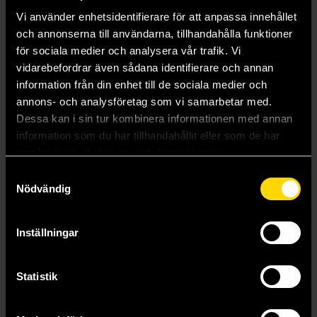
Vi använder enhetsidentifierare för att anpassa innehållet
och annonserna till användarna, tillhandahålla funktioner
för sociala medier och analysera vår trafik. Vi
vidarebefordrar även sådana identifierare och annan
information från din enhet till de sociala medier och
annons- och analysföretag som vi samarbetar med.
Dessa kan i sin tur kombinera informationen med annan
information som du har tillhandahållit eller som de har
samlat in när du har använt deras tjänster.
Arthur
Samtyckesval
Nödvändig
Stephen Lawhead
159 kr
Inställningar
Beställ
Statistik