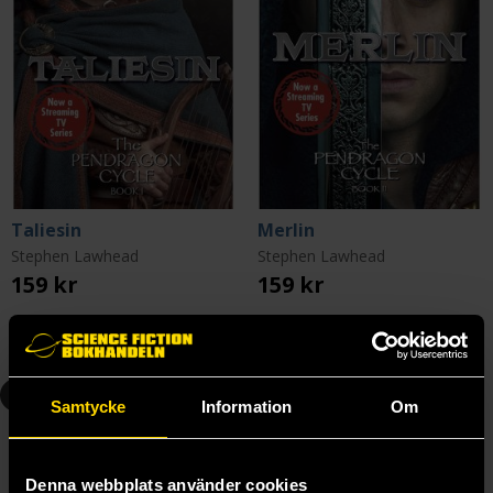
Taliesin
Merlin
Stephen Lawhead
Stephen Lawhead
159 kr
159 kr
Läs mer
Läs mer
3
Samtycke
Information
Om
Denna webbplats använder cookies