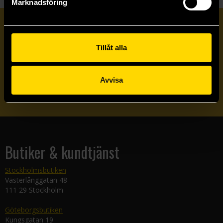
Marknadsföring
Prenumerera på vårt nyhetsbrev
Tillåt alla
Veckobrevet
Avvisa
Skicka
Butiker & kundtjänst
Stockholmsbutiken
Västerlånggatan 48
111 29 Stockholm
Göteborgsbutiken
Kungsgatan 19