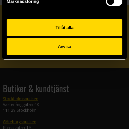
Marknadsföring
Prenumerera på vårt nyhetsbrev
Tillåt alla
Veckobrevet
Avvisa
Skicka
Butiker & kundtjänst
Stockholmsbutiken
Västerlånggatan 48
111 29 Stockholm
Göteborgsbutiken
Kungsgatan 19