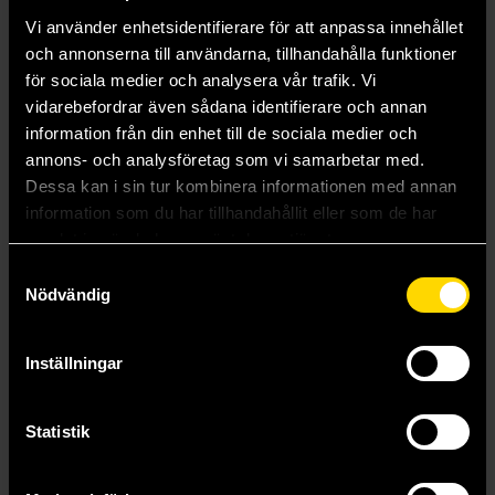
Vi använder enhetsidentifierare för att anpassa innehållet
och annonserna till användarna, tillhandahålla funktioner
för sociala medier och analysera vår trafik. Vi
vidarebefordrar även sådana identifierare och annan
information från din enhet till de sociala medier och
annons- och analysföretag som vi samarbetar med.
Dessa kan i sin tur kombinera informationen med annan
information som du har tillhandahållit eller som de har
samlat in när du har använt deras tjänster.
The Credits Roll into the Sea Volume 1
Samtyckesval
Nödvändig
John Tarachine
179 kr
Inställningar
Beställ
Statistik