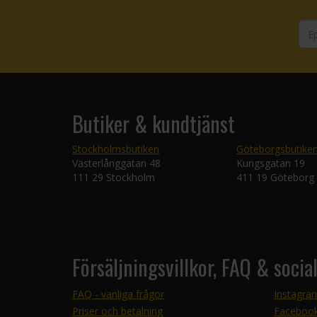
Butiker & kundtjänst
Stockholmsbutiken
Göteborgsbutike
Västerlånggatan 48
Kungsgatan 19
111 29 Stockholm
411 19 Göteborg
Försäljningsvillkor, FAQ & socia
FAQ - vanliga frågor
Instagra
Priser och betalning
Faceboo