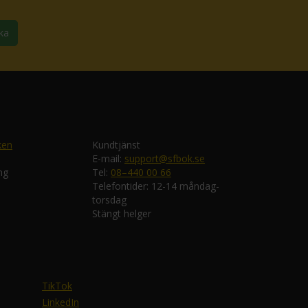
ka
ken
Kundtjänst
E-mail:
support@sfbok.se
ng
Tel:
08–440 00 66
Telefontider: 12-14 måndag-
torsdag
Stängt helger
TikTok
LinkedIn