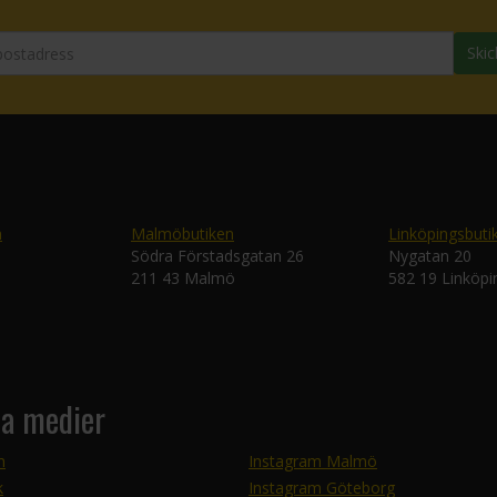
Skic
n
Malmöbutiken
Linköpingsbuti
Södra Förstadsgatan 26
Nygatan 20
211 43 Malmö
582 19 Linköpi
la medier
m
Instagram Malmö
k
Instagram Göteborg