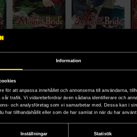
The Ancient Magus' Bride Vol 2
The Ancient Magus' Bride Vol 3
The Ancient Magus' Bride Vol 4
Kore Yamazaki
Kore Yamazaki
Ko
Information
239 kr
239 kr
23
Längre leveranstid
L
cookies
Beställ
Läs mer
e för att anpassa innehållet och annonserna till användarna, tillh
22
vår trafik. Vi vidarebefordrar även sådana identifierare och anna
nnons- och analysföretag som vi samarbetar med. Dessa kan i sin
har tillhandahållit eller som de har samlat in när du har använt 
Inställningar
Statistik