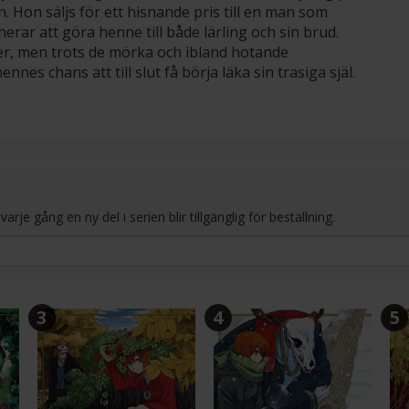
. Hon säljs för ett hisnande pris till en man som
erar att göra henne till både lärling och sin brud.
ter, men trots de mörka och ibland hotande
es chans att till slut få börja läka sin trasiga själ.
je gång en ny del i serien blir tillgänglig för beställning.
3
4
5