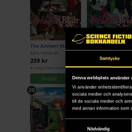
The Ancient Magus' Bride Vol 1
Kore Yamazaki
Kore Yamazaki
Samtycke
239 kr
219 kr
Längre leveranstid
Denna webbplats använder 
Beställ
Beställ
Vi använder enhetsidentifierar
20
21
sociala medier och analysera 
till de sociala medier och a
med annan information som du 
Samtyckesval
Nödvändig