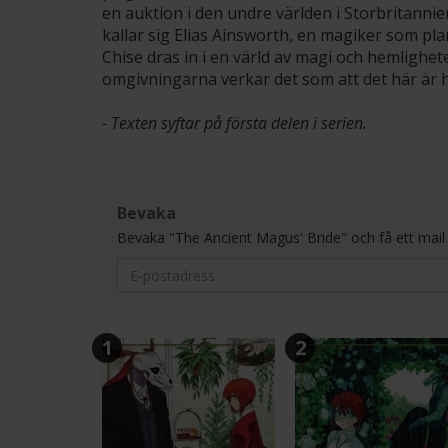
en auktion i den undre världen i Storbritannien
kallar sig Elias Ainsworth, en magiker som plan
Chise dras in i en värld av magi och hemlighe
omgivningarna verkar det som att det här är henn
- Texten syftar på första delen i serien.
Bevaka
Bevaka "The Ancient Magus' Bride" och få ett mail var
1
2