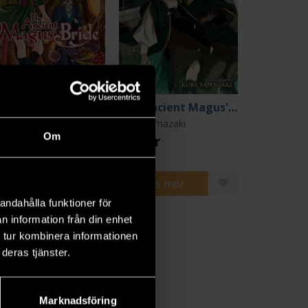
The Ancient Magus' Bride Vol 5
The Ancient Magus' Bride Vol 19
re Yamazaki
Kore Yamazaki
Om
9 kr
159 kr
ängre leveranstid
Beställ
Läs mer
andahålla funktioner för
n information från din enhet
 tur kombinera informationen
deras tjänster.
Marknadsföring