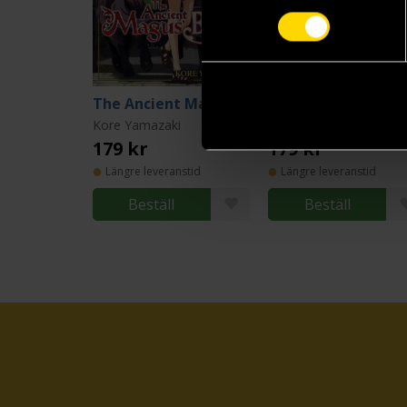
The Ancient Magus' Bride Vol 20
Kore Yamazaki
Kore Yamazaki
179 kr
179 kr
Längre leveranstid
Längre leveranstid
Beställ
Beställ