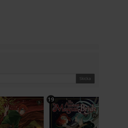
Skicka
19