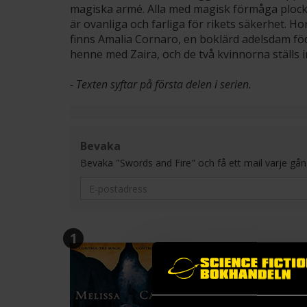
magiska armé. Alla med magisk förmåga plocka
är ovanliga och farliga för rikets säkerhet. Ho
finns Amalia Cornaro, en boklärd adelsdam föd
henne med Zaira, och de två kvinnorna ställs 
- Texten syftar på första delen i serien.
Bevaka
Bevaka "Swords and Fire" och få ett mail varje gång en
1