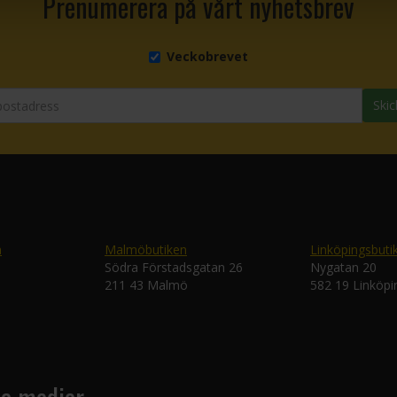
Prenumerera på vårt nyhetsbrev
Veckobrevet
Skic
n
Malmöbutiken
Linköpingsbuti
Södra Förstadsgatan 26
Nygatan 20
211 43 Malmö
582 19 Linköpi