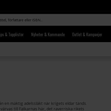
ips & Topplistor
Nyheter & Kommande
Outlet & Kampanjer
 en mäktig adelssläkt när krigets eldar tänds.
a värvas till Falkarnas här, det raverriska rikets