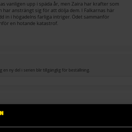
s vanligen upp i späda år, men Zaira har krafter som
n har ansträngt sig för att dölja dem. I Falkarnas här
d in i högadelns farliga intriger. Ödet sammanför
inför en hotande katastrof.
 ny del i serien blir tillgänglig för beställning.