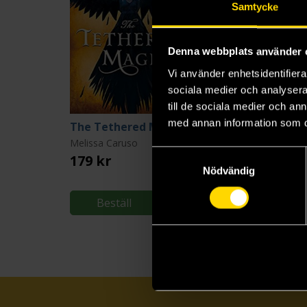
Samtycke
Denna webbplats använder 
Vi använder enhetsidentifierar
sociala medier och analysera 
till de sociala medier och a
med annan information som du 
The Tethered Mage
Melissa Caruso
Samtyckesval
179 kr
Nödvändig
Beställ