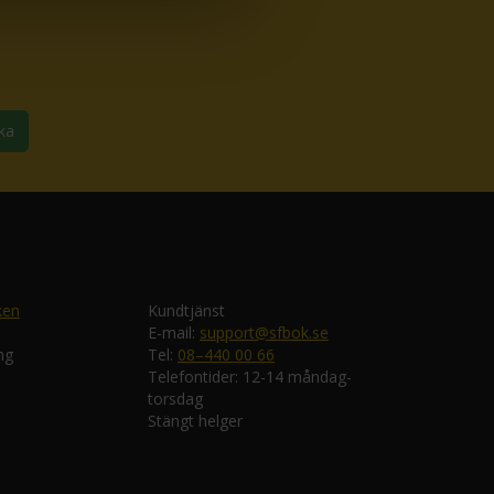
ka
ken
Kundtjänst
E-mail:
support@sfbok.se
ng
Tel:
08–440 00 66
Telefontider: 12-14 måndag-
torsdag
Stängt helger