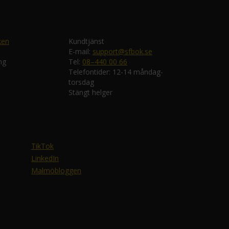
ken
Kundtjänst
E-mail:
support@sfbok.se
ng
Tel:
08–440 00 66
Telefontider: 12-14 måndag-
torsdag
Stängt helger
TikTok
LinkedIn
Malmöbloggen