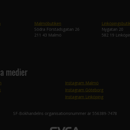
n
Malmöbutiken
Linköpingsbuti
Södra Förstadsgatan 26
Nygatan 20
211 43 Malmö
582 19 Linköpi
la medier
m
Instagram Malmö
k
Instagram Göteborg
Instagram Linköping
SF-Bokhandelns organisationsnummer är 556389-7478