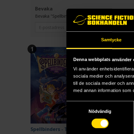
Bevaka
Bevaka "Spellbinders" och få ett mail varje gång en ny
Samtycke
1
2
Denna webbplats använder 
Vi använder enhetsidentifierar
sociala medier och analysera 
till de sociala medier och a
med annan information som du 
Samtyckesval
Nödvändig
Spellbinders - The Not-So-Chosen One