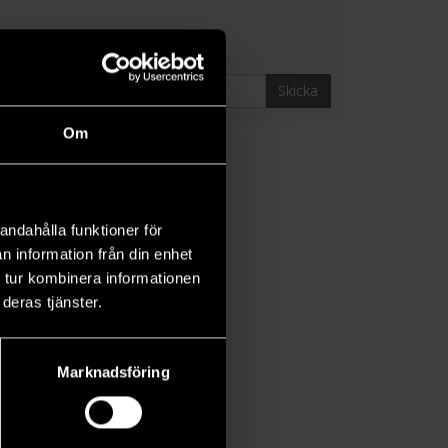
Skicka
Om
andahålla funktioner för
n information från din enhet
 tur kombinera informationen
deras tjänster.
Marknadsföring