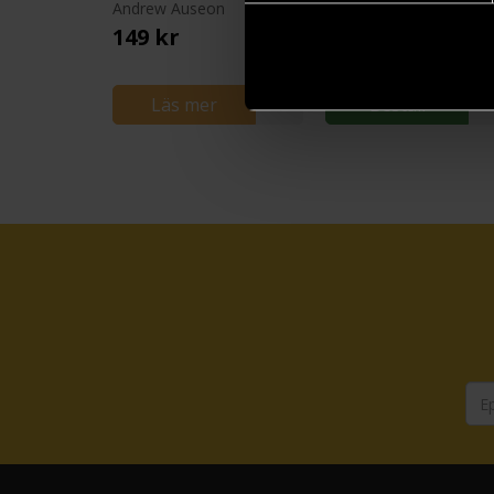
Andrew Auseon
Andrew Auseon
149 kr
37 kr
Ord.
14
Läs mer
Beställ