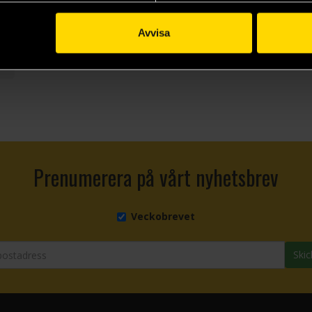
9 kr
Avvisa
Prenumerera på vårt nyhetsbrev
Veckobrevet
Skic