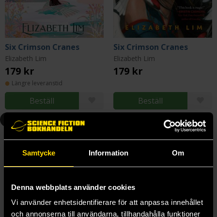
Six Crimson Cranes
Six Crimson Cranes
Elizabeth Lim
Elizabeth Lim
179 kr
179 kr
Längre leveranstid
Beställ
Beställ
1
2
Samtycke
Information
Om
Denna webbplats använder cookies
Vi använder enhetsidentifierare för att anpassa innehållet
och annonserna till användarna, tillhandahålla funktioner