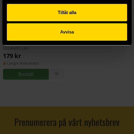
Tillåt alla
Avvisa
The Dragon's Promise
Elizabeth Lim
179 kr
Längre leveranstid
Beställ
Prenumerera på vårt nyhetsbrev