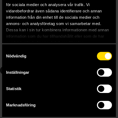
för sociala medier och analysera vår trafik. Vi
vidarebefordrar även sådana identifierare och annan
information från din enhet till de sociala medier och
annons- och analysföretag som vi samarbetar med.
Dessa kan i sin tur kombinera informationen med annan
Six Crimson Cranes (Hodderscape Vault Edition)
The Dragon's Promise
information som du har tillhandahållit eller som de har
Elizabeth Lim
Elizabeth Lim
299 kr
samlat in när du har använt deras tjänster.
179 kr
Längre leveranstid
Samtyckesval
Nödvändig
Beställ
Beställ
2
Inställningar
Statistik
Marknadsföring