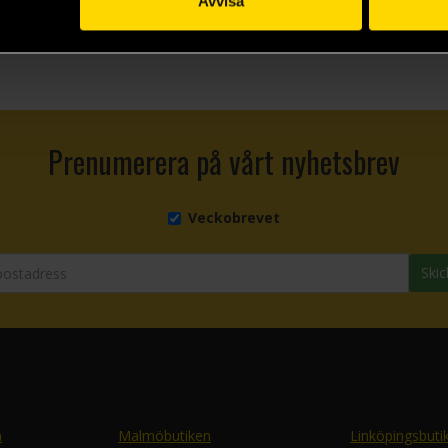
Avvisa
Prenumerera på vårt nyhetsbrev
Veckobrevet
Skic
n
Malmöbutiken
Linköpingsbuti