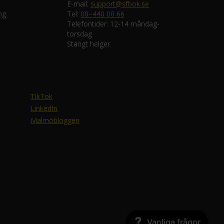
E-mail:
support@sfbok.se
ng
Tel:
08–440 00 66
Telefontider: 12-14 måndag-
torsdag
Stängt helger
TikTok
LinkedIn
Malmöbloggen
Vanliga frågor