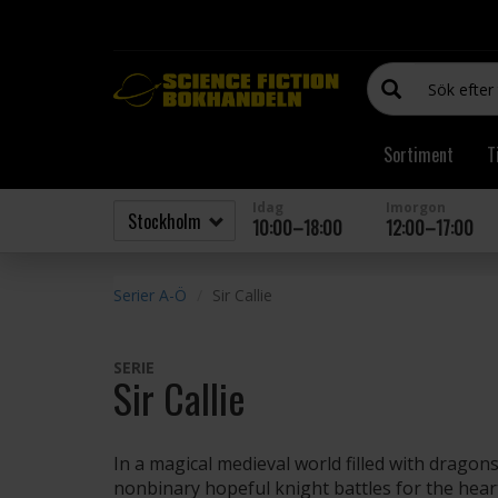
Sortiment
T
Idag
Imorgon
10:00–18:00
12:00–17:00
Serier A-Ö
Sir Callie
SERIE
Sir Callie
In a magical medieval world filled with dragons
nonbinary hopeful knight battles for the hear