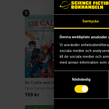
1
Samtycke
Denna webbplats använder 
Vi använder enhetsidentifierar
sociala medier och analysera 
till de sociala medier och a
med annan information som du 
Samtyckesval
Nödvändig
Sir Callie and the Champions of Helston
Esme Symes-Smith
159 kr