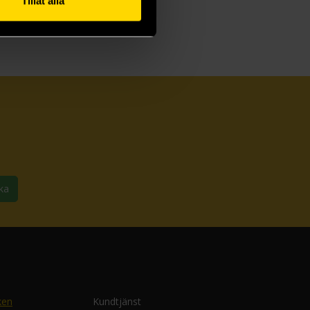
Tillåt alla
ka
ken
Kundtjänst