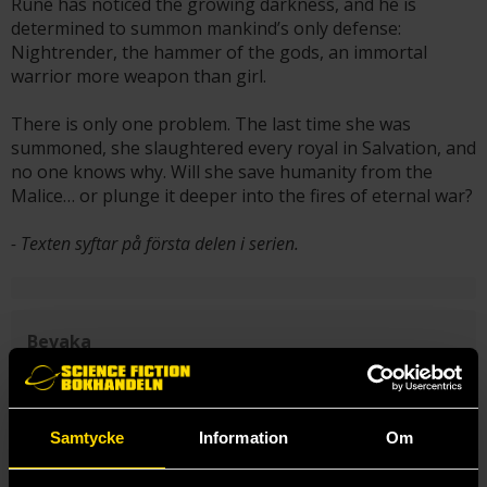
Rune has noticed the growing darkness, and he is
determined to summon mankind’s only defense:
Nightrender, the hammer of the gods, an immortal
warrior more weapon than girl.
There is only one problem. The last time she was
summoned, she slaughtered every royal in Salvation, and
no one knows why. Will she save humanity from the
Malice… or plunge it deeper into the fires of eternal war?
- Texten syftar på första delen i serien.
Bevaka
Bevaka "Salvation Cycle" och få ett mail varje gång en ny del
i serien blir tillgänglig för beställning.
Skicka
Samtycke
Information
Om