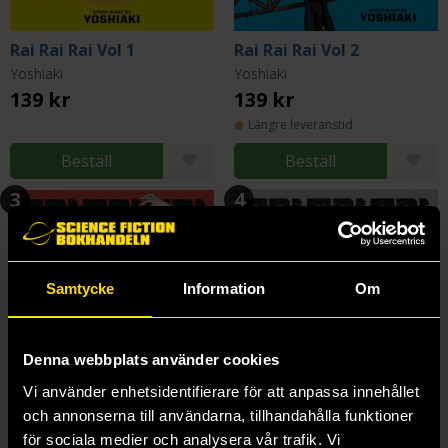
Rai Rai Rai Vol 1
Rai Rai Rai Vol 2
Yoshiaki
Yoshiaki
139 kr
139 kr
Längre leveranstid
Beställ
Beställ
3
4
Samtycke
Information
Om
Denna webbplats använder cookies
Vi använder enhetsidentifierare för att anpassa innehållet
och annonserna till användarna, tillhandahålla funktioner
för sociala medier och analysera vår trafik. Vi