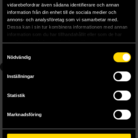
vidarebefordrar även sådana identifierare och annan
information från din enhet till de sociala medier och
annons- och analysföretag som vi samarbetar med.
Rai Rai Rai Vol 3
Rai Rai Rai Vol 4
Dessa kan i sin tur kombinera informationen med annan
Yoshiaki
Yoshiaki
information som du har tillhandahållit eller som de har
139 kr
139 kr
samlat in när du har använt deras tjänster.
Längre leveranstid
Samtyckesval
Beställ
Beställ
Nödvändig
5
Inställningar
Statistik
Marknadsföring