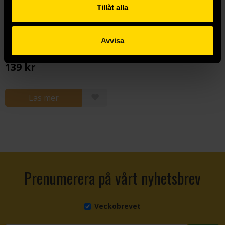
Tillåt alla
Avvisa
Rai Rai Rai Vol 5
Yoshiaki
139 kr
Läs mer
Prenumerera på vårt nyhetsbrev
Veckobrevet