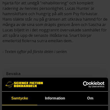
hjärta för att undgå "rehabilitering" och komplett
radering av hennes personlighet. Lucas Hunter är
hamnskiftare och hungrig på allt som Psy förkastar.
Hans släkte står nu på gränsen att utkräva hämnd för de
många av de sina som dräpts genom åren och Sascha är
Lucas biljett in i det noggrannt övervakade samhället för
att spåra upp de senaste illdådarna. Snart börjar
emellertid fiolerna surra emellan dem...
- Texten syftar på första delen i serien.
Bevaka
Bevaka "Psy-Changeling" och få ett mail varje gång en ny del
i serien blir tillgänglig för beställning.
Skicka
Samtycke
Information
Om