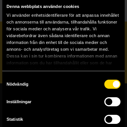
Denna webbplats använder cookies
Vi använder enhetsidentifierare för att anpassa innehållet
och annonserna till användarna, tillhandahålla funktioner
för sociala medier och analysera vår trafik. Vi
Prenumerera på vårt nyhetsbrev
vidarebefordrar även sådana identifierare och annan
information från din enhet till de sociala medier och
annons- och analysföretag som vi samarbetar med.
Veckobrevet
Dessa kan i sin tur kombinera informationen med annan
information som du har tillhandahållit eller som de har
Skicka
samlat in när du har använt deras tjänster.
Samtyckesval
Nödvändig
Butiker & kundtjänst
Inställningar
Stockholmsbutiken
Statistik
Västerlånggatan 48
111 29 Stockholm