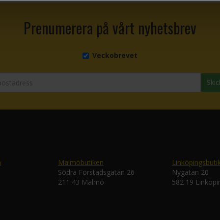
Prenumerera på vårt nyhetsbrev
Veckobrevet
Skic
n
Malmöbutiken
Linköpingsbuti
Södra Förstadsgatan 26
Nygatan 20
211 43 Malmö
582 19 Linköpi