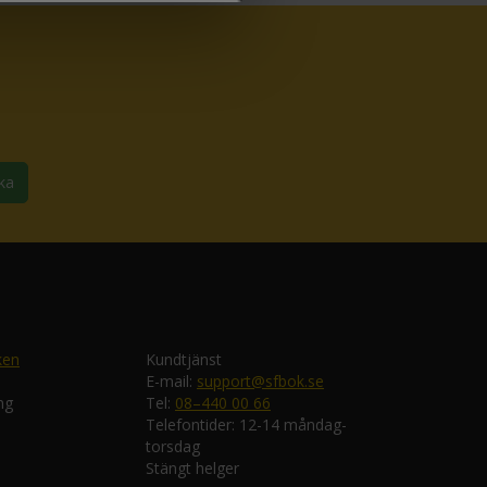
ka
ken
Kundtjänst
E-mail:
support@sfbok.se
ng
Tel:
08–440 00 66
Telefontider: 12-14 måndag-
torsdag
Stängt helger