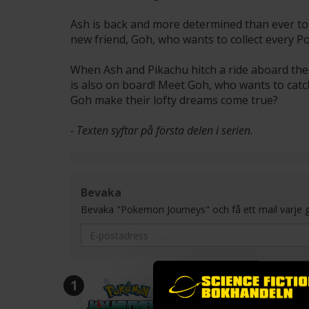
Ash is back and more determined than ever t
new friend, Goh, who wants to collect every 
When Ash and Pikachu hitch a ride aboard th
is also on board! Meet Goh, who wants to ca
Goh make their lofty dreams come true?
- Texten syftar på första delen i serien.
Bevaka
Bevaka "Pokemon Journeys" och få ett mail varje gång 
1
2