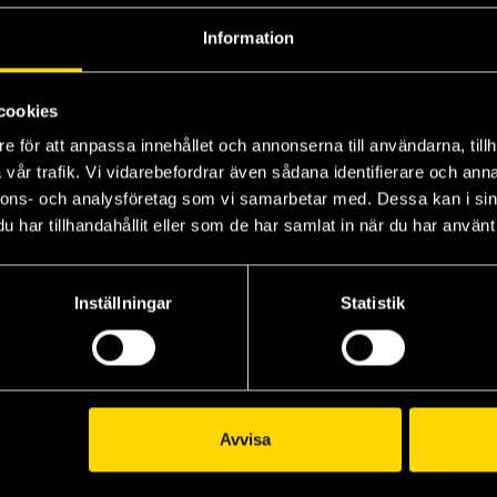
Information
cookies
e för att anpassa innehållet och annonserna till användarna, tillh
vår trafik. Vi vidarebefordrar även sådana identifierare och anna
nnons- och analysföretag som vi samarbetar med. Dessa kan i sin
har tillhandahållit eller som de har samlat in när du har använt 
Pokemon Journeys Vol 2
Pokemon Journeys Vol 3
Pokemon Journeys Vol 4
Machito Gomi
Machito Gomi
Inställningar
Statistik
139 kr
139 kr
Längre leveranstid
Längre leveranstid
Beställ
Beställ
Avvisa