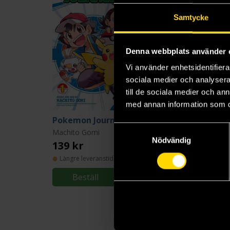
Samtycke
Denna webbplats använder 
Vi använder enhetsidentifierar
sociala medier och analysera 
till de sociala medier och a
med annan information som du 
Pokemon Journeys Vol 1
Samtyckesval
Machito Gomi
Machito Gomi
Nödvändig
139 kr
139 kr
Längre leveranstid
Längre leveranstid
Beställ
Beställ