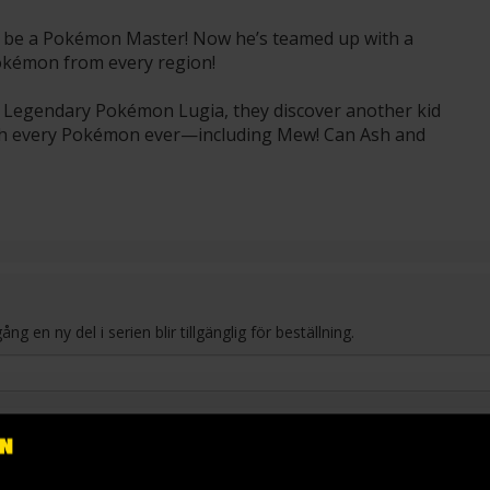
o be a Pokémon Master! Now he’s teamed up with a
Pokémon from every region!
e Legendary Pokémon Lugia, they discover another kid
tch every Pokémon ever—including Mew! Can Ash and
en ny del i serien blir tillgänglig för beställning.
3
4