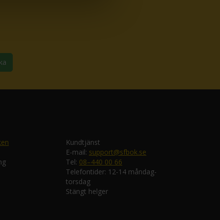
ka
ken
Kundtjänst
E-mail:
support@sfbok.se
ng
Tel:
08–440 00 66
Telefontider: 12-14 måndag-
torsdag
Stängt helger