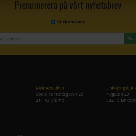
Prenumerera på vårt nyhetsbrev
Veckobrevet
Skic
n
Malmöbutiken
Linköpingsbuti
Södra Förstadsgatan 26
Nygatan 20
211 43 Malmö
582 19 Linköpi