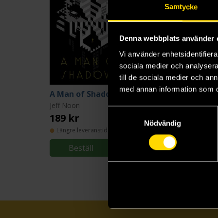
Samtycke
Denna webbplats använder 
Vi använder enhetsidentifierar
sociala medier och analysera 
till de sociala medier och a
med annan information som du 
A Man of Shadows
The Body Library
Jeff Noon
Jeff Noon
Samtyckesval
189 kr
219 kr
Nödvändig
Längre leveranstid
Längre leveranstid
Beställ
Beställ