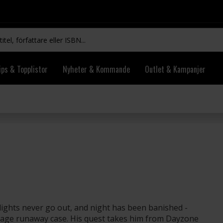
ips & Topplistor
Nyheter & Kommande
Outlet & Kampanjer
lights never go out, and night has been banished -
enage runaway case. His quest takes him from Dayzone