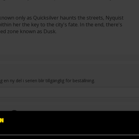
er known only as Quicksilver haunts the streets, Nyquist
thin her the key to the city's fate. In the end, there's
oked zone known as Dusk.
 ny del i serien blir tillgänglig för beställning.
3