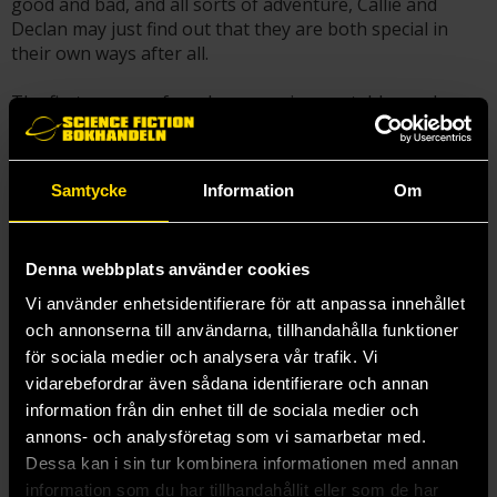
good and bad, and all sorts of adventure, Callie and
Declan may just find out that they are both special in
their own ways after all.
The first season of mayhem, magic, vegetables and
adventure from Katie Cook's beloved Webtoon, Nothing
Special, is collected in this gorgeous graphic novel, which
also features exclusive behind-the-scenes content.
Samtycke
Information
Om
- Texten syftar på första delen i serien.
Denna webbplats använder cookies
Vi använder enhetsidentifierare för att anpassa innehållet
Bevaka
och annonserna till användarna, tillhandahålla funktioner
Bevaka "Nothing Special" och få ett mail varje gång en ny del
för sociala medier och analysera vår trafik. Vi
i serien blir tillgänglig för beställning.
vidarebefordrar även sådana identifierare och annan
information från din enhet till de sociala medier och
Skicka
annons- och analysföretag som vi samarbetar med.
Dessa kan i sin tur kombinera informationen med annan
information som du har tillhandahållit eller som de har