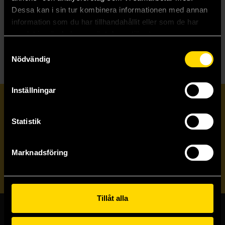
Dessa kan i sin tur kombinera informationen med annan
information som du har tillhandahållit eller som de har
Beställ
Beställ
samlat in när du har använt deras tjänster.
Samtyckesval
Nödvändig
Inställningar
Prenumerera på vårt nyhetsbrev
Statistik
Veckobrevet
Marknadsföring
Skicka
Tillåt alla