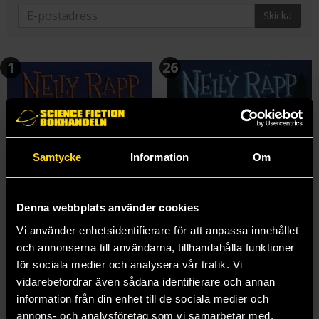
Skicka
1
26
Samtycke
Information
Om
Denna webbplats använder cookies
Vi använder enhetsidentifierare för att anpassa innehållet
och annonserna till användarna, tillhandahålla funktioner
för sociala medier och analysera vår trafik. Vi
Nelly Rapp och Monsterakademin
Nelly Rapp och De dödas hotell
vidarebefordrar även sådana identifierare och annan
Martin Widmark
Martin Widmark
information från din enhet till de sociala medier och
179 kr
189 kr
annons- och analysföretag som vi samarbetar med.