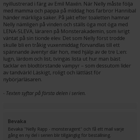
nyillustrerad i färg av Emil Maxén. När Nelly måste följa
med mamma och pappa på middag hos farbror Hannibal
händer märkliga saker. På jakt efter toaletten hamnar
Nelly nämligen på vinden och ställs öga mot öga med
LENA-SLEVA, läraren på Monsterakademin, som ivrigt
väntat på sin tionde elev. Det som Nelly först trodde
skulle bli en tråkig vuxenmiddag förvandlas till ett
spännande äventyr där hon, med hjälp av de tre L:en:
lugn, lärdom och list, tvingas lista ut hur man bäst
tacklar en blodtörstande vampyr – som dessutom lider
av tandvärk! Läskigt, roligt och lättläst för
nybörjarläsaren.
- Texten syftar på första delen i serien.
Bevaka
Bevaka "Nelly Rapp - monsteragent" och få ett mail varje
gång en ny del i serien blir tillgänglig för beställning.