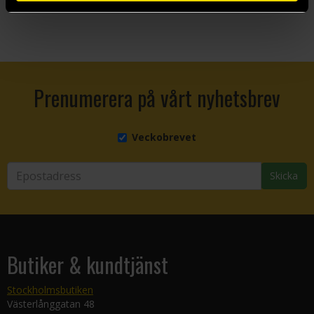
Prenumerera på vårt nyhetsbrev
Veckobrevet
Skicka
Butiker & kundtjänst
Stockholmsbutiken
Västerlånggatan 48