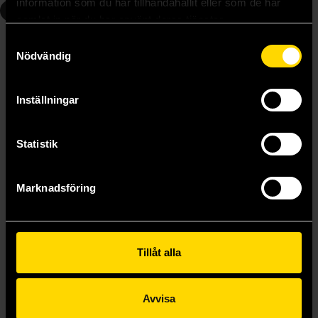
information som du har tillhandahållit eller som de har
5
6
samlat in när du har använt deras tjänster.
Samtyckesval
Nödvändig
Inställningar
Statistik
Marknadsföring
My Secretly Hot Husband Vol 5
My Secretly Hot Husband Vol 6
Gabi Nam
Gabi Nam
Tillåt alla
259 kr
239 kr
Avvisa
Beställ
Läs mer