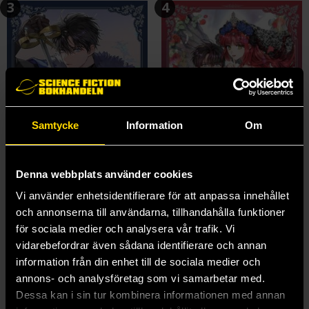
3
4
Samtycke
Information
Om
Denna webbplats använder cookies
Vi använder enhetsidentifierare för att anpassa innehållet
och annonserna till användarna, tillhandahålla funktioner
My Secretly Hot Husband Vol 3
My Secretly Hot Husband Vol 4
för sociala medier och analysera vår trafik. Vi
Gabi Nam
Gabi Nam
vidarebefordrar även sådana identifierare och annan
259 kr
259 kr
information från din enhet till de sociala medier och
Längre leveranstid
Längre leveranstid
annons- och analysföretag som vi samarbetar med.
Beställ
Beställ
Dessa kan i sin tur kombinera informationen med annan