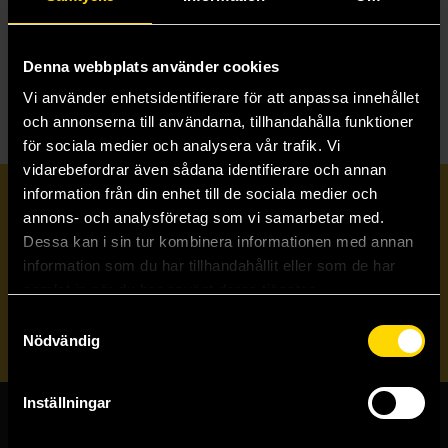
Skicka
Denna webbplats använder cookies
Vi använder enhetsidentifierare för att anpassa innehållet
och annonserna till användarna, tillhandahålla funktioner
för sociala medier och analysera vår trafik. Vi
vidarebefordrar även sådana identifierare och annan
information från din enhet till de sociala medier och
Prenumerera på vårt nyhetsbrev
annons- och analysföretag som vi samarbetar med.
Dessa kan i sin tur kombinera informationen med annan
information som du har tillhandahållit eller som de har
Veckobrevet
samlat in när du har använt deras tjänster.
Samtyckesval
Skicka
Nödvändig
Inställningar