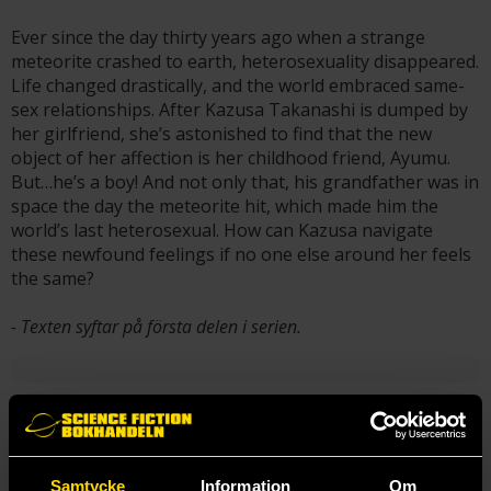
Ever since the day thirty years ago when a strange
meteorite crashed to earth, heterosexuality disappeared.
Life changed drastically, and the world embraced same-
sex relationships. After Kazusa Takanashi is dumped by
her girlfriend, she’s astonished to find that the new
object of her affection is her childhood friend, Ayumu.
But…he’s a boy! And not only that, his grandfather was in
space the day the meteorite hit, which made him the
world’s last heterosexual. How can Kazusa navigate
these newfound feelings if no one else around her feels
the same?
- Texten syftar på första delen i serien.
Bevaka
Bevaka "My Secret Affection" och få ett mail varje gång en
ny del i serien blir tillgänglig för beställning.
Samtycke
Information
Om