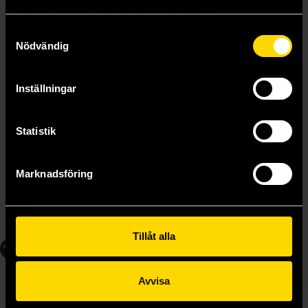
samlat in när du har använt deras tjänster.
Samtyckesval
Nödvändig
Inställningar
Statistik
My Hero Academia Vigilantes Vol 9
My Hero Academia Vigilantes Vol 10
Hideyuki Furuhashi
Kohei Horikoshi
Marknadsföring
139 kr
139 kr
Längre leveranstid
Beställ
Beställ
Tillåt alla
11
12
Avvisa