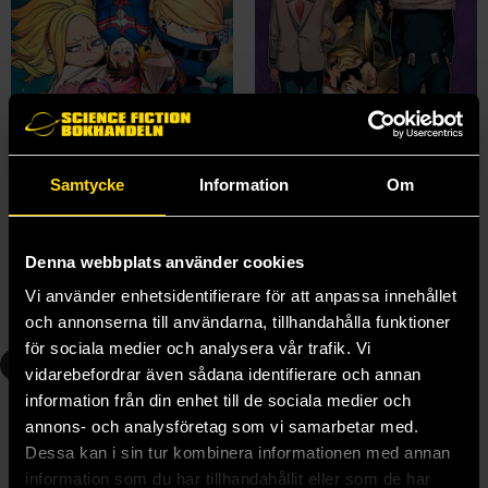
Samtycke
Information
Om
My Hero Academia Vigilantes Vol 7
My Hero Academia Vigilantes Vol 8
Kohei Horikoshi
Kohei Horikoshi
139 kr
139 kr
Denna webbplats använder cookies
Längre leveranstid
Längre leveranstid
Vi använder enhetsidentifierare för att anpassa innehållet
Beställ
Beställ
och annonserna till användarna, tillhandahålla funktioner
för sociala medier och analysera vår trafik. Vi
9
10
vidarebefordrar även sådana identifierare och annan
information från din enhet till de sociala medier och
annons- och analysföretag som vi samarbetar med.
Dessa kan i sin tur kombinera informationen med annan
information som du har tillhandahållit eller som de har