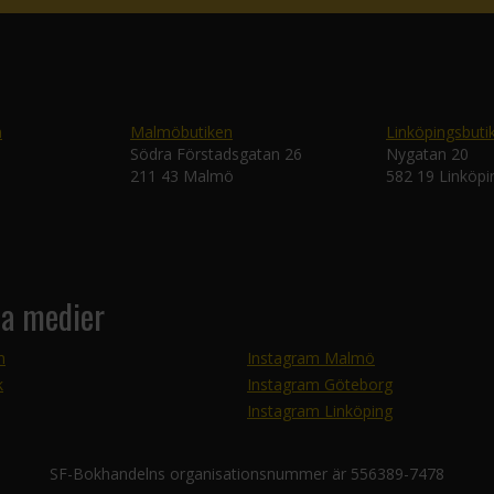
n
Malmöbutiken
Linköpingsbuti
Södra Förstadsgatan 26
Nygatan 20
211 43 Malmö
582 19 Linköpi
la medier
m
Instagram Malmö
k
Instagram Göteborg
Instagram Linköping
SF-Bokhandelns organisationsnummer är 556389-7478