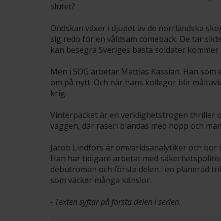
slutet?
Ondskan växer i djupet av de norrländska sko
sig redo för en våldsam comeback. De tar sik
kan besegra Sveriges bästa soldater kommer de
Men i SOG arbetar Mattias Kassian. Han som efte
om på nytt. Och när hans kollegor blir måltavlo
krig.
Vinterpacket är en verklighetstrogen thriller
väggen, där raseri blandas med hopp och män
Jacob Lindfors är omvärldsanalytiker och bor 
Han har tidigare arbetat med säkerhetspolitis
debutroman och första delen i en planerad t
som väcker många känslor.
- Texten syftar på första delen i serien.