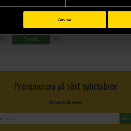
Järnviljan
Jacob Lindfors
Avvisa
110 kr
Längre leveranstid
Beställ
Prenumerera på vårt nyhetsbrev
Veckobrevet
Skic