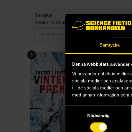
Bevaka
Bevaka "Mattias Kassian" och få ett mail varje gång en
Samtycke
1
2
Denna webbplats använder 
Vi använder enhetsidentifierar
sociala medier och analysera 
till de sociala medier och a
med annan information som du 
Samtyckesval
Nödvändig