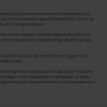
garna. Det gamla brottsnätverket Vinterpacket gör
te på Försvarsmaktens specialförband SOG, för om de
 att visa sig oslagbara.
r en stor förlust sökte till militären för att börja
r för Vinterpackets iskalla korståg, då går Kassian i
 om att försvara sig när man står med ryggen mot
sklig värme.
i Rönninge tillsammans med sin fästmö och två barn.
ka frågor inom rikspolitiken. Vinterpacket är hans
rilogi om Mattias Kassian en annorlunda huvudperson