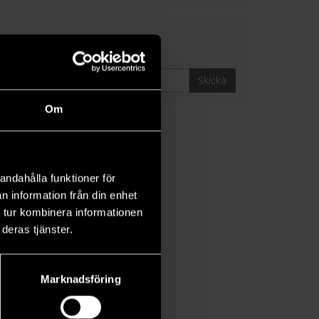
Skicka
Om
andahålla funktioner för
n information från din enhet
 tur kombinera informationen
deras tjänster.
Marknadsföring