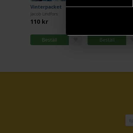
Vinterpacket
Sidenvägen
Jacob Lindfors
Jacob Lindfors
110 kr
110 kr
Längre leveranstid
Beställ
Beställ