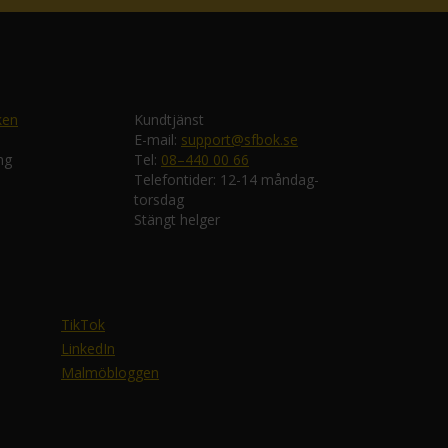
ken
Kundtjänst
E-mail:
support@sfbok.se
ng
Tel:
08–440 00 66
Telefontider: 12-14 måndag-
torsdag
Stängt helger
TikTok
LinkedIn
Malmöbloggen