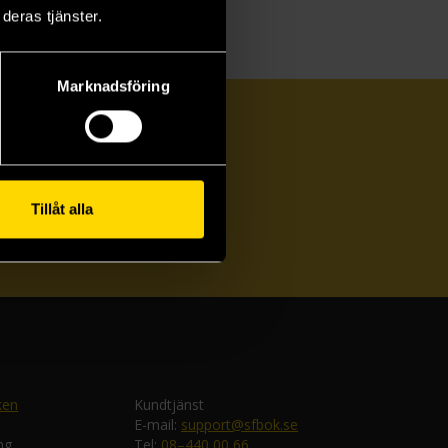
deras tjänster.
Marknadsföring
Tillåt alla
ka
ken
Kundtjänst
E-mail:
support@sfbok.se
ng
Tel:
08–440 00 66