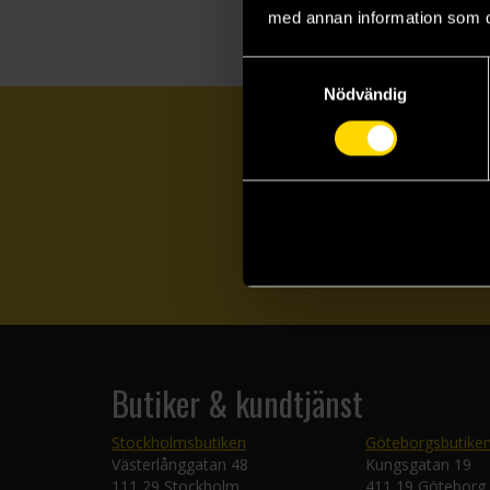
med annan information som du 
Samtyckesval
Nödvändig
Butiker & kundtjänst
Stockholmsbutiken
Göteborgsbutike
Västerlånggatan 48
Kungsgatan 19
111 29 Stockholm
411 19 Göteborg