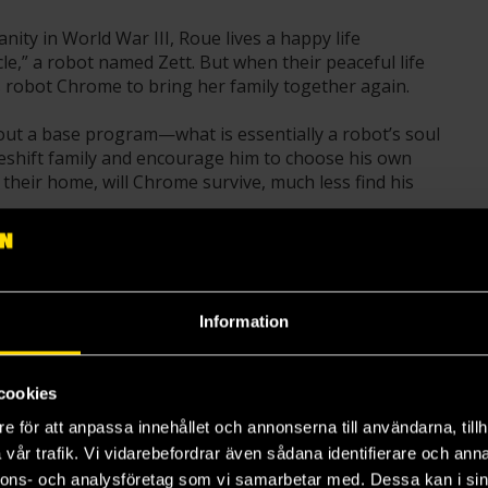
ity in World War III, Roue lives a happy life
ncle,” a robot named Zett. But when their peaceful life
 robot Chrome to bring her family together again.
out a base program—what is essentially a robot’s soul
keshift family and encourage him to choose his own
heir home, will Chrome survive, much less find his
Information
el i serien blir tillgänglig för beställning.
cookies
e för att anpassa innehållet och annonserna till användarna, tillh
vår trafik. Vi vidarebefordrar även sådana identifierare och anna
nnons- och analysföretag som vi samarbetar med. Dessa kan i sin