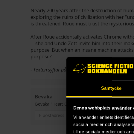
Nearly 200 years after the destruction of human
exploring the ruins of civilization with her “u
is threatened, Roue must trust the mysterious
After Roue accidentally activates Chrome with
—she and Uncle Zett invite him into their ma
purpose. But when an insane machine attacks t
purpose?
- Texten syftar på första delen i serien.
Samtycke
Bevaka
Bevaka "Heart Gear" och få ett mail varje gång en ny d
Denna webbplats använder 
Vi använder enhetsidentifierar
sociala medier och analysera 
till de sociala medier och a