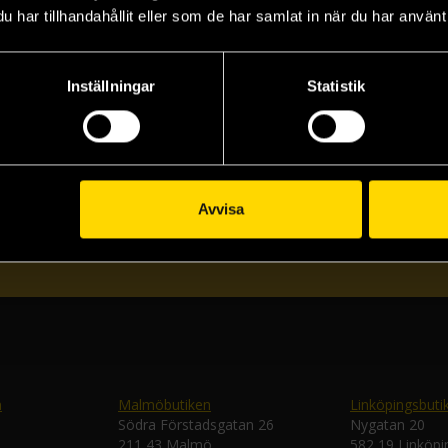
har tillhandahållit eller som de har samlat in när du har använt 
Inställningar
Statistik
Prenumerera på vårt nyhetsbrev
Veckobrevet
Avvisa
Skic
n
Malmöbutiken
Linköpingsbuti
Södra Förstadsgatan 26
Nygatan 20
211 43 Malmö
582 19 Linköpi