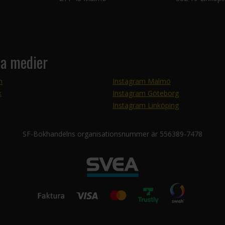
la medier
m
Instagram Malmö
k
Instagram Göteborg
Instagram Linköping
SF-Bokhandelns organisationsnummer är 556389-7478