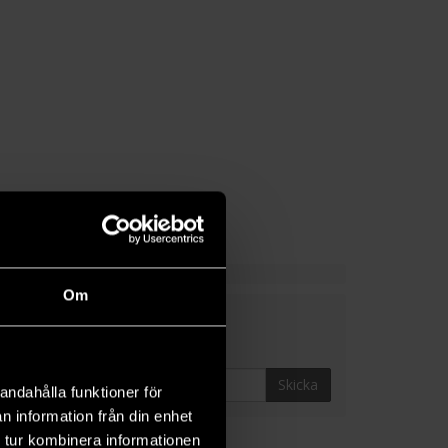
Om
Skicka
andahålla funktioner för
n information från din enhet
 tur kombinera informationen