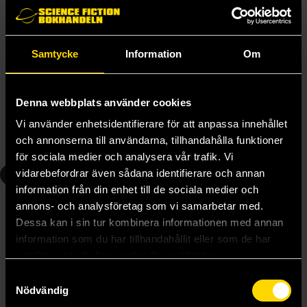
Samtycke
Information
Om
Golden Kamuy Vol 3
Golden Kamuy Vol 4
Satoru Noda
Satoru Noda
Denna webbplats använder cookies
179 kr
159 kr
Längre leveranstid
Vi använder enhetsidentifierare för att anpassa innehållet
och annonserna till användarna, tillhandahålla funktioner
Beställ
Beställ
för sociala medier och analysera vår trafik. Vi
5
6
vidarebefordrar även sådana identifierare och annan
information från din enhet till de sociala medier och
annons- och analysföretag som vi samarbetar med.
Dessa kan i sin tur kombinera informationen med annan
information som du har tillhandahållit eller som de har
samlat in när du har använt deras tjänster.
Samtyckesval
Nödvändig