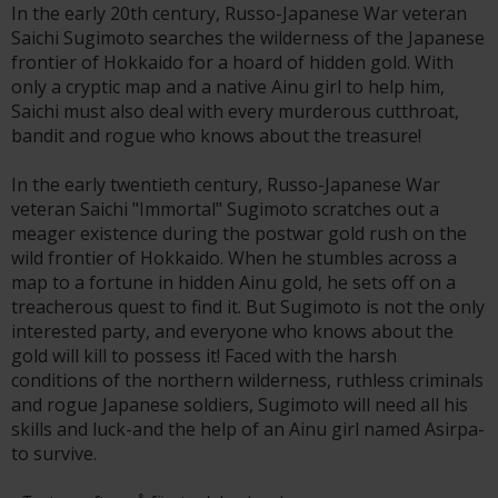
In the early 20th century, Russo-Japanese War veteran
Saichi Sugimoto searches the wilderness of the Japanese
frontier of Hokkaido for a hoard of hidden gold. With
only a cryptic map and a native Ainu girl to help him,
Saichi must also deal with every murderous cutthroat,
bandit and rogue who knows about the treasure!
In the early twentieth century, Russo-Japanese War
veteran Saichi "Immortal" Sugimoto scratches out a
meager existence during the postwar gold rush on the
wild frontier of Hokkaido. When he stumbles across a
map to a fortune in hidden Ainu gold, he sets off on a
treacherous quest to find it. But Sugimoto is not the only
interested party, and everyone who knows about the
gold will kill to possess it! Faced with the harsh
conditions of the northern wilderness, ruthless criminals
and rogue Japanese soldiers, Sugimoto will need all his
skills and luck-and the help of an Ainu girl named Asirpa-
to survive.