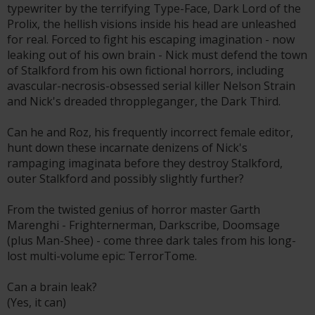
typewriter by the terrifying Type-Face, Dark Lord of the
Prolix, the hellish visions inside his head are unleashed
for real. Forced to fight his escaping imagination - now
leaking out of his own brain - Nick must defend the town
of Stalkford from his own fictional horrors, including
avascular-necrosis-obsessed serial killer Nelson Strain
and Nick's dreaded throppleganger, the Dark Third.
Can he and Roz, his frequently incorrect female editor,
hunt down these incarnate denizens of Nick's
rampaging imaginata before they destroy Stalkford,
outer Stalkford and possibly slightly further?
From the twisted genius of horror master Garth
Marenghi - Frighternerman, Darkscribe, Doomsage
(plus Man-Shee) - come three dark tales from his long-
lost multi-volume epic: TerrorTome.
Can a brain leak?
(Yes, it can)