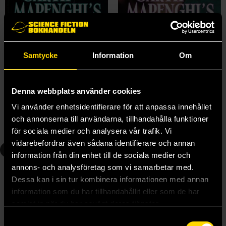
Samtycke
Information
Om
Garth Marenghi’s TerrorTome
Garth Marenghi's Incarcerat
Garth Marenghi
Richard Ayoade
Denna webbplats använder cookies
179 kr
189 kr
Vi använder enhetsidentifierare för att anpassa innehållet
Längre leveranstid
Längre leveranstid
och annonserna till användarna, tillhandahålla funktioner
Beställ
Beställ
för sociala medier och analysera vår trafik. Vi
vidarebefordrar även sådana identifierare och annan
3
information från din enhet till de sociala medier och
annons- och analysföretag som vi samarbetar med.
Dessa kan i sin tur kombinera informationen med annan
information som du har tillhandahållit eller som de har
samlat in när du har använt deras tjänster.
Samtyckesval