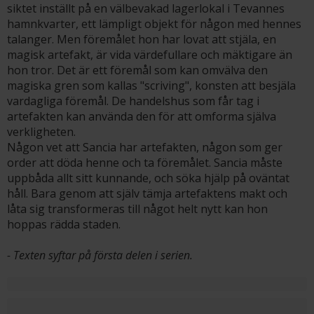
siktet inställt på en välbevakad lagerlokal i Tevannes
hamnkvarter, ett lämpligt objekt för någon med hennes
talanger. Men föremålet hon har lovat att stjäla, en
magisk artefakt, är vida värdefullare och mäktigare än
hon tror. Det är ett föremål som kan omvälva den
magiska gren som kallas "scriving", konsten att besjäla
vardagliga föremål. De handelshus som får tag i
artefakten kan använda den för att omforma själva
verkligheten.
Någon vet att Sancia har artefakten, någon som ger
order att döda henne och ta föremålet. Sancia måste
uppbåda allt sitt kunnande, och söka hjälp på oväntat
håll. Bara genom att själv tämja artefaktens makt och
låta sig transformeras till något helt nytt kan hon
hoppas rädda staden.
- Texten syftar på första delen i serien.