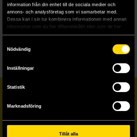
information från din enhet till de sociala medier och
Foundryside
Shorefall
annons- och analysföretag som vi samarbetar med.
Robert Jackson Bennett
Robert Jackson Bennett
Dessa kan i sin tur kombinera informationen med annan
179 kr
199 kr
information som du har tillhandahållit eller som de har
Längre leveranstid
Längre leveranstid
samlat in när du har använt deras tjänster.
Samtyckesval
Beställ
Beställ
Nödvändig
Inställningar
Statistik
Prenumerera på vårt nyhetsbrev
Marknadsföring
Veckobrevet
Skicka
Tillåt alla