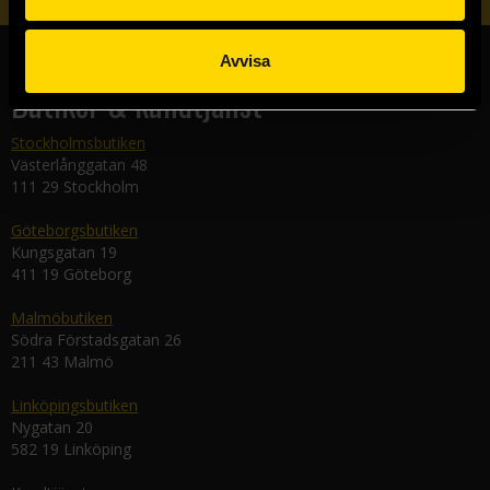
Avvisa
Butiker & kundtjänst
Stockholmsbutiken
Västerlånggatan 48
111 29 Stockholm
Göteborgsbutiken
Kungsgatan 19
411 19 Göteborg
Malmöbutiken
Södra Förstadsgatan 26
211 43 Malmö
Linköpingsbutiken
Nygatan 20
582 19 Linköping