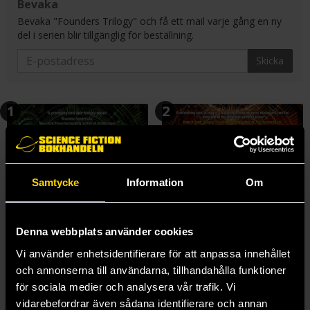
Bevaka
Bevaka "Founders Trilogy" och få ett mail varje gång en ny
del i serien blir tillgänglig för beställning.
Skicka
1
2
Samtycke
Information
Om
Denna webbplats använder cookies
Vi använder enhetsidentifierare för att anpassa innehållet
och annonserna till användarna, tillhandahålla funktioner
för sociala medier och analysera vår trafik. Vi
vidarebefordrar även sådana identifierare och annan