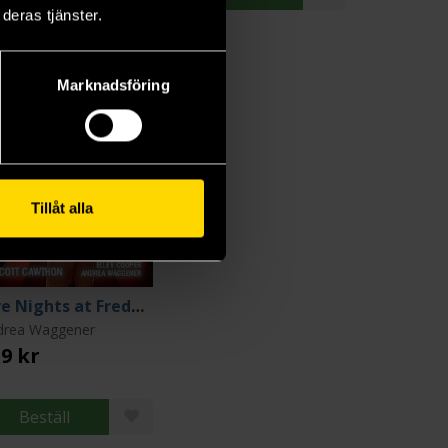
deras tjänster.
Marknadsföring
Tillåt alla
Five Nights at Freddy's: Prankster
drea Waggener
9 kr
Beställ