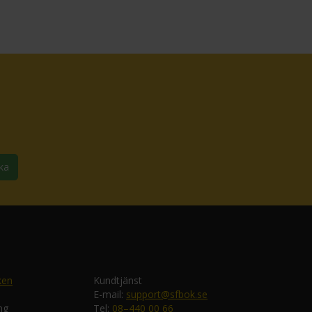
ka
ken
Kundtjänst
E-mail:
support@sfbok.se
ng
Tel:
08–440 00 66