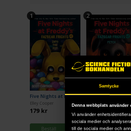
1
2
Samtycke
Five Nights at Freddy's: Into the Pit
F
Elley Cooper
Andrea Waggener
Denna webbplats använder 
179 kr
179 kr
Vi använder enhetsidentifierar
Längre leveranstid
sociala medier och analysera 
Beställ
Beställ
till de sociala medier och a