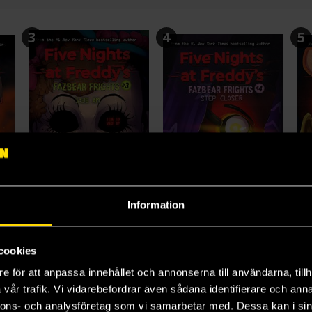
3
4
5
Information
ive Nights at Freddy's: Fetch
Five Nights at Freddy's: 1: 35
Five Nights at Freddy's: Step Closer
Elley Cooper
Scott Cawthon
Sc
cookies
179 kr
179 kr
17
e för att anpassa innehållet och annonserna till användarna, tillh
Längre leveranstid
vår trafik. Vi vidarebefordrar även sådana identifierare och anna
Beställ
Beställ
nnons- och analysföretag som vi samarbetar med. Dessa kan i sin