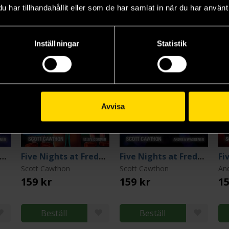
har tillhandahållit eller som de har samlat in när du har använt 
9
10
11
Inställningar
Statistik
Avvisa
ive Nights at Freddy's: Gumdrop Angel
Five Nights at Freddy's: The Puppet Carver
Five Nights at Freddy's: Friendly Face
Scott Cawthon
Scott Cawthon
An
159 kr
159 kr
15
Beställ
Beställ