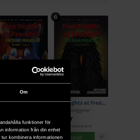
6
Om
Five Nights at Freddy's: Bunny Call
Five Nights at Freddy's: Blackbird
ott Cawthon
Andrea Waggener
9 kr
159 kr
andahålla funktioner för
Längre leveranstid
n information från din enhet
Beställ
Beställ
 tur kombinera informationen