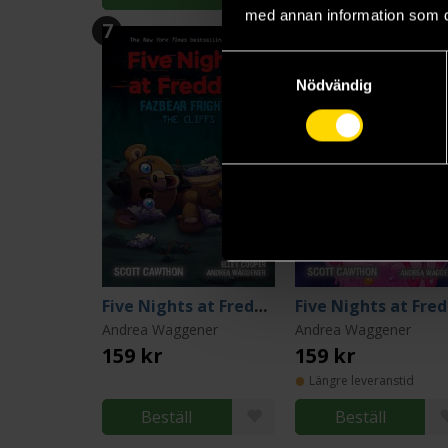
med annan information som du 
7
8
Samtyckesval
Nödvändig
Five Nights at Freddy's: The Cliffs
F
Andrea Waggener
Andrea Waggener
159 kr
159 kr
Längre leveranstid
Beställ
Beställ