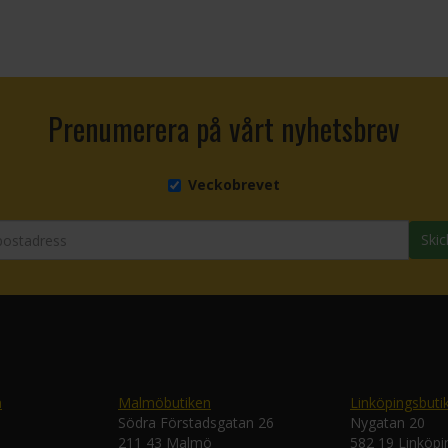
Prenumerera på vårt nyhetsbrev
Veckobrevet
Skic
n
Malmöbutiken
Linköpingsbuti
Södra Förstadsgatan 26
Nygatan 20
211 43 Malmö
582 19 Linköpi