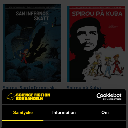
Spirou: San Infernos skatt
Spirou på Kuba
Lewis Trondheim
Christian Durieux
299 kr
299 kr
Längre leveranstid
Längre leveranstid
Samtycke
Information
Om
Beställ
Beställ