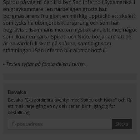
Spirou på väg till den lilla byn San Inferno i Sydamerika. I
en gravkammare i en närbelägen grotta har
borgmästarens fru gjort en märklig upptäckt: ett skelett
som tycks ha utomjordiskt ursprung och som har
begravts tillsammans med en mystisk amulett med något
som liknar en karta. Spirou och Nicke börjar ana att de
är en värdefull skatt på spåren, samtidigt som
stämningen i San Inferno blir alltmer hotfull.
- Texten syftar på första delen i serien.
Bevaka
Bevaka "Extraordinära äventyr med Spirou och Nicke" och få
ett mail varje gång en ny del i serien blir tillgänglig för
beställning.
Skicka