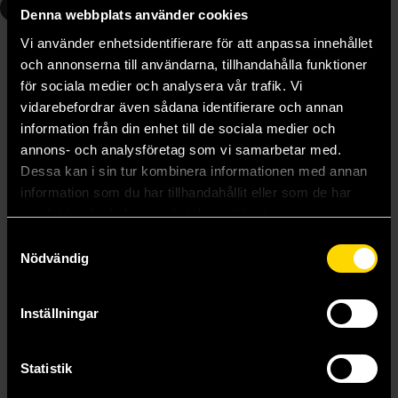
1
Denna webbplats använder cookies
Vi använder enhetsidentifierare för att anpassa innehållet
och annonserna till användarna, tillhandahålla funktioner
för sociala medier och analysera vår trafik. Vi
vidarebefordrar även sådana identifierare och annan
information från din enhet till de sociala medier och
annons- och analysföretag som vi samarbetar med.
Dessa kan i sin tur kombinera informationen med annan
information som du har tillhandahållit eller som de har
samlat in när du har använt deras tjänster.
Samtyckesval
Nödvändig
Spirou: Porträtt av hjälten som oskuldsfull ung man
Émile Bravo
299 kr
Inställningar
Beställ
Statistik