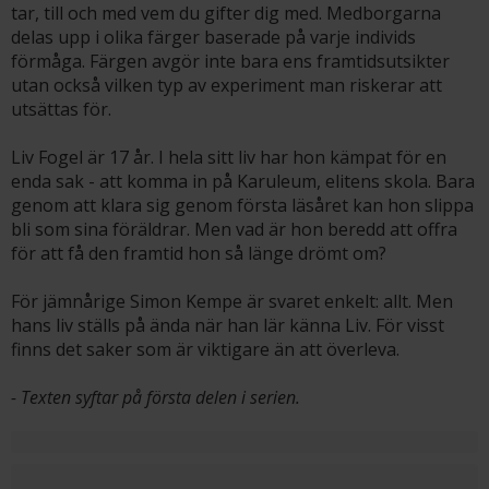
tar, till och med vem du gifter dig med. Medborgarna
delas upp i olika färger baserade på varje individs
förmåga. Färgen avgör inte bara ens framtidsutsikter
utan också vilken typ av experiment man riskerar att
utsättas för.
Liv Fogel är 17 år. I hela sitt liv har hon kämpat för en
enda sak - att komma in på Karuleum, elitens skola. Bara
genom att klara sig genom första läsåret kan hon slippa
bli som sina föräldrar. Men vad är hon beredd att offra
för att få den framtid hon så länge drömt om?
För jämnårige Simon Kempe är svaret enkelt: allt. Men
hans liv ställs på ända när han lär känna Liv. För visst
finns det saker som är viktigare än att överleva.
- Texten syftar på första delen i serien.