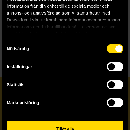
information från din enhet till de sociala medier och
annons- och analysföretag som vi samarbetar med.
Experiment Svea : Chippet
Experiment Svea : Spelet
Dessa kan i sin tur kombinera informationen med annan
Linnea Malmgren
Linnea Malmgren
110 kr
110 kr
information som du har tillhandahållit eller som de har
samlat in när du har använt deras tjänster.
Samtyckesval
Beställ
Beställ
Nödvändig
Inställningar
Statistik
Prenumerera på vårt nyhetsbrev
Marknadsföring
Veckobrevet
Skicka
Tillåt alla