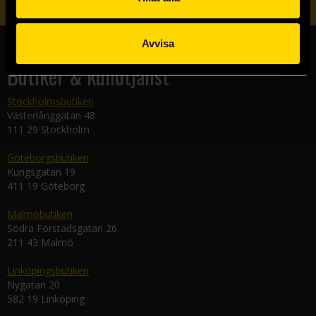
Avvisa
Butiker & kundtjänst
Stockholmsbutiken
Västerlånggatan 48
111 29 Stockholm
Göteborgsbutiken
Kungsgatan 19
411 19 Göteborg
Malmöbutiken
Södra Förstadsgatan 26
211 43 Malmö
Linköpingsbutiken
Nygatan 20
582 19 Linköping