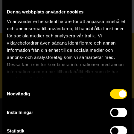
T
The Sad Ghost Club
Denna webbplats använder cookies
Vi använder enhetsidentifierare för att anpassa innehållet
och annonserna till användarna, tillhandahålla funktioner
för sociala medier och analysera vår trafik. Vi
vidarebefordrar även sådana identifierare och annan
Prenumerera på vårt nyhetsbrev
information från din enhet till de sociala medier och
annons- och analysföretag som vi samarbetar med.
Dessa kan i sin tur kombinera informationen med annan
Veckobrevet
information som du har tillhandahållit eller som de har
samlat in när du har använt deras tjänster.
Skicka
Samtyckesval
Nödvändig
Inställningar
Butiker & kundtjänst
Stockholmsbutiken
Statistik