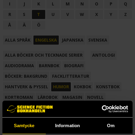
I
J
K
L
M
N
O
P
Q
R
S
T
U
V
W
X
Y
Z
Å
Ä
Ö
ALLA SPRÅK
ENGELSKA
JAPANSKA
SVENSKA
ALLA BÖCKER OCH TECKNADE SERIER
ANTOLOGI
AUDIODRAMA
BARNBOK
BIOGRAFI
BÖCKER: BAKGRUND
FACKLITTERATUR
HANTVERK & PYSSEL
HUMOR
KOKBOK
KONSTBOK
KORTROMAN
LÄROBOK
MAGASIN
NOVELL
NOVELLMAGASIN
NOVELLSAMLING
POESI
ROMAN
SAMLINGSVOLYM
TECKNA & MÅLA
TECKNAD SERIE
Samtycke
Information
Om