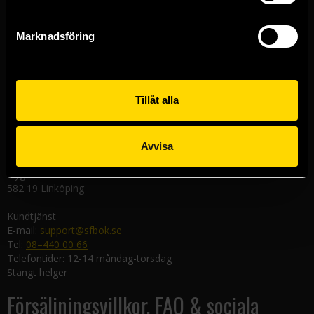
Västerlånggatan 48
111 29 Stockholm
Marknadsföring
Göteborgsbutiken
Kungsgatan 19
411 19 Göteborg
Tillåt alla
Malmöbutiken
Södra Förstadsgatan 26
211 43 Malmö
Avvisa
Linköpingsbutiken
Nygatan 20
582 19 Linköping
Kundtjänst
E-mail:
support@sfbok.se
Tel:
08–440 00 66
Telefontider: 12-14 måndag-torsdag
Stängt helger
Försäljningsvillkor, FAQ & sociala