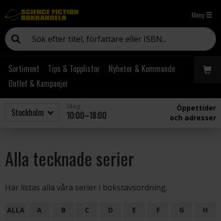
Meny
Sortiment
Tips & Topplistor
Nyheter & Kommande
Outlet & Kampanjer
Idag
Öppettider
10:00–18:00
och adresser
Alla tecknade serier
Här listas alla våra serier i bokstavsordning.
ALLA
A
B
C
D
E
F
G
H