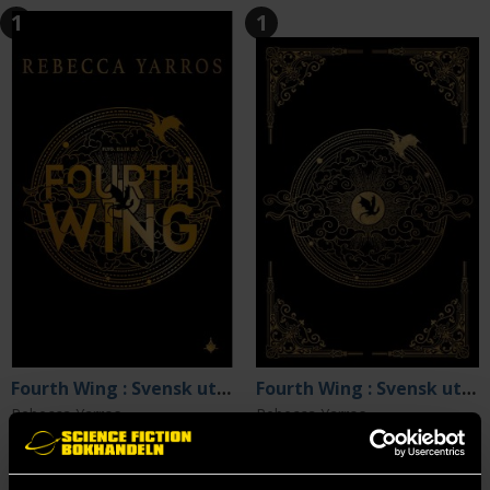
1
1
Fourth Wing : Svensk utgåva
Fourth Wing : Svensk utgåva (Signerad begränsad specialutgåva)
Rebecca Yarros
Rebecca Yarros
110 kr
369 kr