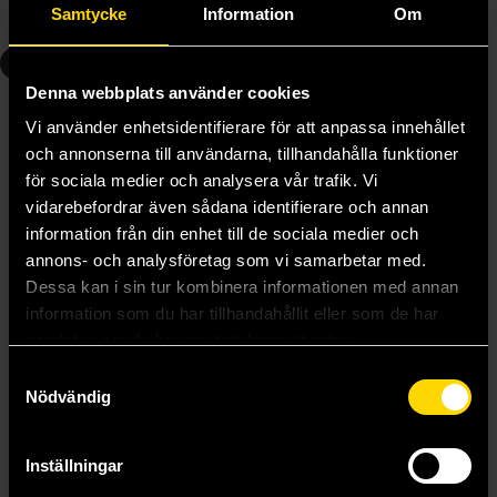
Samtycke
Information
Om
Beställ
Beställ
2
2
Denna webbplats använder cookies
Vi använder enhetsidentifierare för att anpassa innehållet
och annonserna till användarna, tillhandahålla funktioner
för sociala medier och analysera vår trafik. Vi
vidarebefordrar även sådana identifierare och annan
information från din enhet till de sociala medier och
annons- och analysföretag som vi samarbetar med.
Dessa kan i sin tur kombinera informationen med annan
information som du har tillhandahållit eller som de har
samlat in när du har använt deras tjänster.
Samtyckesval
Nödvändig
Iron Flame : Svensk utgåva
Iron Flame : Svensk utgåva
Rebecca Yarros
Rebecca Yarros
Inställningar
279 kr
110 kr