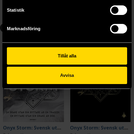
Längre leveranstid
Statistik
Beställ
Beställ
3
3
Marknadsföring
Tillåt alla
Avvisa
Onyx Storm: Svensk utgåva
Onyx Storm: Svensk utgåva